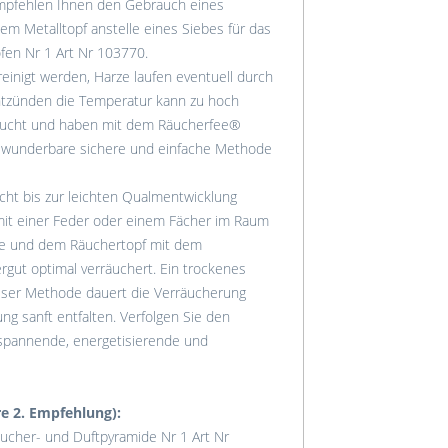
empfehlen Ihnen den Gebrauch eines
m Metalltopf anstelle eines Siebes für das
fen Nr 1 Art Nr 103770.
inigt werden, Harze laufen eventuell durch
ntzünden die Temperatur kann zu hoch
sucht und haben mit dem Räucherfee®
 wunderbare sichere und einfache Methode
ht bis zur leichten Qualmentwicklung
n mit einer Feder oder einem Fächer im Raum
me und dem Räuchertopf mit dem
rgut optimal verräuchert. Ein trockenes
ieser Methode dauert die Verräucherung
g sanft entfalten. Verfolgen Sie den
spannende, energetisierende und
e 2. Empfehlung):
ucher- und Duftpyramide Nr 1 Art Nr