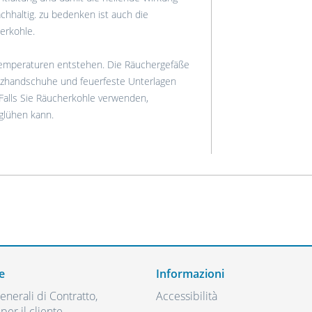
chhaltig. zu bedenken ist auch die
erkohle.
emperaturen entstehen. Die Räuchergefäße
tzhandschuhe und feuerfeste Unterlagen
 Falls Sie Räucherkohle verwenden,
hglühen kann.
e
Informazioni
nerali di Contratto,
Accessibilità
per il cliente