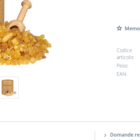
Memor
Codice
articolo:
Peso:
EAN:
Domande rela