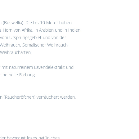
 (Boswellia). Die bis 10 Meter hohen
orn von Afrika, in Arabien und in Indien.
t vom Ursprungsgebiet und von der
 Weihrauch, Somalischer Weihrauch,
 Weihraucharten.
 mit naturreinem Lavendelextrakt und
eine helle Färbung.
n (Räucheröfchen) verräuchert werden.
r bevorzugt loses natürliches