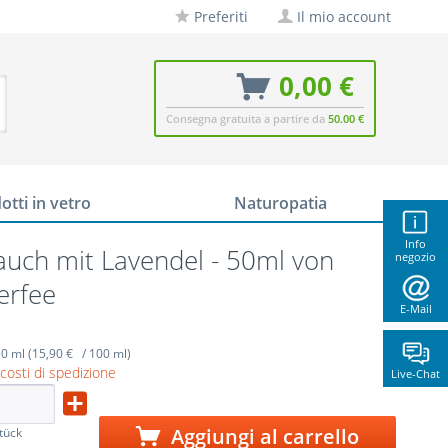
Preferiti
Il mio account
0,00 €
Consegna gratuita a partire da
50.00 €
otti in vetro
Naturopatia
Info
uch mit Lavendel - 50ml von
negozio
erfee
E-Mail
0 ml (15,90 € / 100 ml)
 costi di spedizione
Live-Chat
Aggiungi al carrello
tück