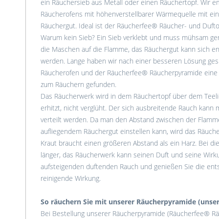
ein Räuchersieb aus Metall oder einen Räuchertopf. Wir 
Räucherofens mit höhenverstellbarer Wärmequelle mit eine
Räuchergut. Ideal ist der Räucherfee® Räucher- und Dufto
Warum kein Sieb? Ein Sieb verklebt und muss mühsam gere
die Maschen auf die Flamme, das Räuchergut kann sich e
werden. Lange haben wir nach einer besseren Lösung ge
Räucherofen und der Räucherfee® Räucherpyramide eine
zum Räuchern gefunden.
Das Räucherwerk wird in dem Räuchertopf über dem Teelic
erhitzt, nicht verglüht. Der sich ausbreitende Rauch kan
verteilt werden. Da man den Abstand zwischen der Flam
aufliegendem Räuchergut einstellen kann, wird das Räuche
Kraut braucht einen größeren Abstand als ein Harz. Bei d
länger, das Räucherwerk kann seinen Duft und seine Wirkun
aufsteigenden duftenden Rauch und genießen Sie die ent
reinigende Wirkung.
So räuchern Sie mit unserer Räucherpyramide (unser
Bei Bestellung unserer Räucherpyramide (Räucherfee® Rä