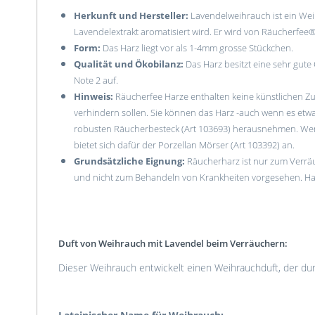
Herkunft und Hersteller:
Lavendelweihrauch ist ein Wei
Lavendelextrakt aromatisiert wird. Er wird von Räucherfee
Form:
Das Harz liegt vor als 1-4mm grosse Stückchen.
Qualität und Ökobilanz:
Das Harz besitzt eine sehr gute 
Note 2 auf.
Hinweis:
Räucherfee Harze enthalten keine künstlichen Zu
verhindern sollen. Sie können das Harz -auch wenn es etwa
robusten Räucherbesteck (Art 103693) herausnehmen. Wenn
bietet sich dafür der Porzellan Mörser (Art 103392) an.
Grundsätzliche Eignung:
Räucherharz ist nur zum Verräu
und nicht zum Behandeln von Krankheiten vorgesehen. H
Duft von Weihrauch mit Lavendel beim Verräuchern:
Dieser Weihrauch entwickelt einen Weihrauchduft, der durc