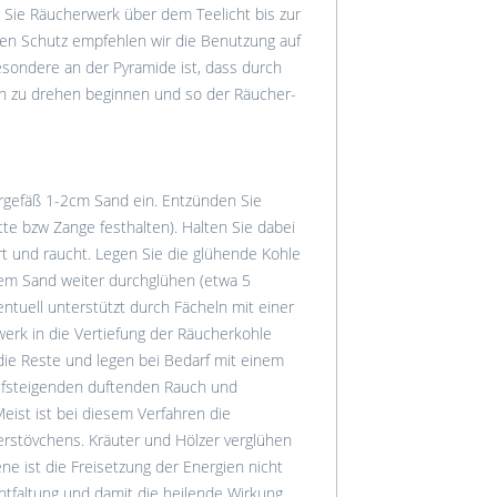
 Sie Räucherwerk über dem Teelicht bis zur
hen Schutz empfehlen wir die Benutzung auf
esondere an der Pyramide ist, dass durch
ch zu drehen beginnen und so der Räucher-
ergefäß 1-2cm Sand ein. Entzünden Sie
tte bzw Zange festhalten). Halten Sie dabei
rt und raucht. Legen Sie die glühende Kohle
dem Sand weiter durchglühen (etwa 5
entuell unterstützt durch Fächeln mit einer
erk in die Vertiefung der Räucherkohle
die Reste und legen bei Bedarf mit einem
aufsteigenden duftenden Rauch und
ist ist bei diesem Verfahren die
erstövchens. Kräuter und Hölzer verglühen
ene ist die Freisetzung der Energien nicht
ntfaltung und damit die heilende Wirkung