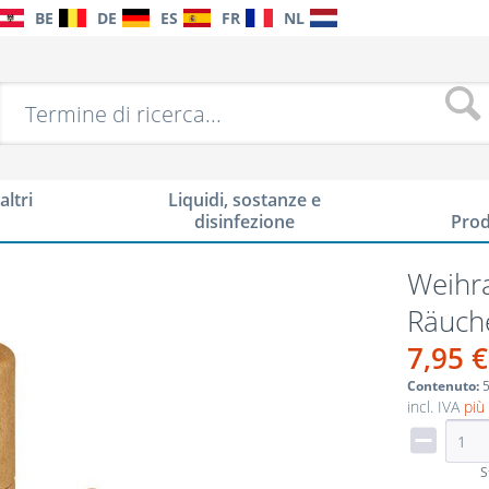
BE
DE
ES
FR
NL
altri
Liquidi, sostanze e
disinfezione
Prod
Weihra
Räuch
7,95 €
Contenuto:
5
incl. IVA
più
S