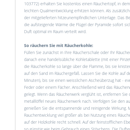
103772) erhalten Sie kostenlos einen Räuchertopf, in dem
leichten Qualmentwicklung erhitzen können. Als zusätzlic
der mitgelieferten hitzeunempfindlichen Unterlage. Das B
die aufsteigende Wärme die Flügel der Pyramide sofort si
Duft optimal im Raum verteilt wird.
So räuchern Sie mit Räucherkohle:
Füllen Sie zunächst in Ihre Räucherschale oder Ihr Räuch
danach eine handelsübliche Kohletablette (mit einer Pinze
die Räucherkohle so lange über die Flamme, bis sie kniste
auf den Sand im Räuchergefäß. Lassen Sie die Kohle auf 
Minuten), bis sie einen weisslichen Ascheüberzug hat - ev
Feder oder einem Fächer. Anschließend wird das Räucherw
gelegt. Wenn das Räucherwerk verglüht ist, entfernen Sie 
metalllöffel neues Räucherwerk nach. Verfolgen Sie den 
genießen Sie die entspannende und reinigende Wirkung. Me
Rauchentwicklung viel größer als bei Nutzung eines Räuch
auf der Holzkohle recht schnell. Auf der feinstofflichen Eb
so günstig wie beim Gebrauch eines Stövchens. Die Dufte