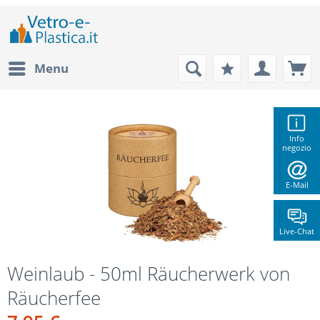
Menu
Info
negozio
E-Mail
Live-Chat
Weinlaub - 50ml Räucherwerk von
Räucherfee