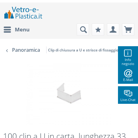
Menu
Panoramica
Clip di chiusura a U e strisce di fissaggio
Info
negozio
E-Mail
Live-Chat
100 clip a U in carta, lunghezza 33,