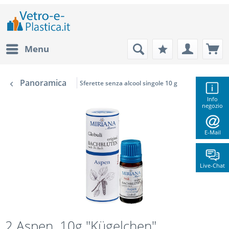
Menu
Panoramica
Sferette senza alcool singole 10 g
Info
negozio
E-Mail
Live-Chat
2 Aspen, 10g "Kügelchen",