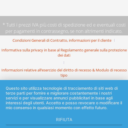
* Tutti i prezzi IVA più
costi di spedizione
ed e eventuali costi
per pagamenti in contrassegno, se non altrimenti indicato.
Condizioni Generali di Contratto, informazioni per il cliente
Informativa sulla privacy in base al Regolamento generale sulla protezione
dei dati
Informazioni relative all’esercizio del diritto di recesso & Modulo di recesso
tipo
Questo sito utilizza tecnologie di tracciamento di siti web di
terze parti per fornire e migliorare costantemente i nostri
servizi e per visualizzare annunci pubblicitari in base agli
interessi degli utenti. Accetto e posso revocare o modificare il
mio consenso in qualsiasi momento con effetto futuro.
RIFIUTA