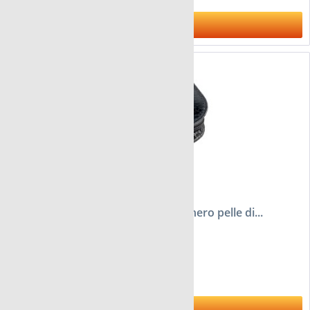
Al prodotto
Astuccio FloraCura London colore nero pelle di...
da 16,95 €
Al prodotto