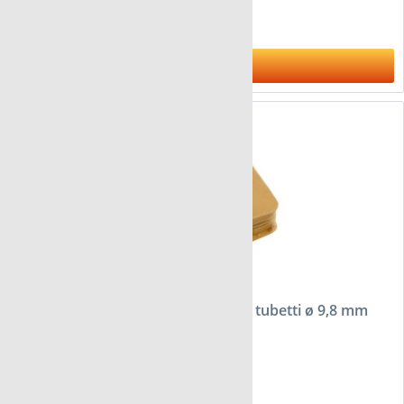
57,50 €
Al prodotto
Astuccio FloraCura London per 468 tubetti ø 9,8 mm
da 169,95 €