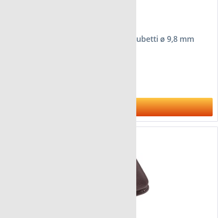
Astuccio FloraCura London per 30 tubetti ø 9,8 mm
da 27,95 €
Al prodotto