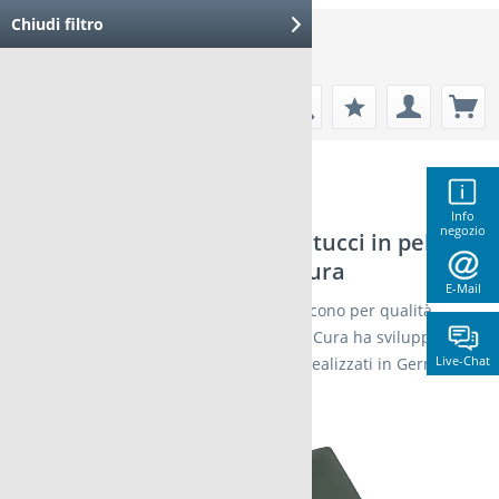
Chiudi filtro
Menu
Kit tascabili
Info
negozio
Bellissimi kit tascabili - astucci in pelle -
astucci FloraCura
E-Mail
Kit tascabili originali FloraCura: convincono per qualità,
design e prezzo L’azienda inglese FloraCura ha sviluppato 80
Live-Chat
diversi astucci in pelle di alta qualità, realizzati in Germania
con pelle...
scopri di più »