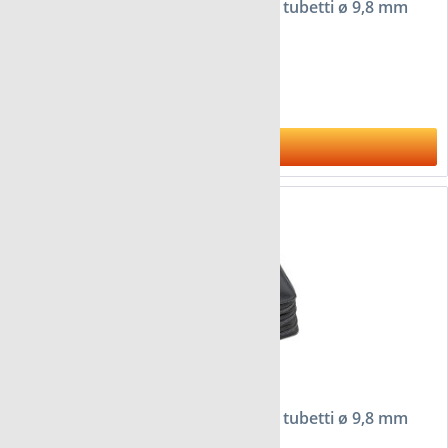
Astuccio FloraCura London per 136 tubetti ø 9,8 mm
da 79,95 €
Al prodotto
Astuccio FloraCura London per 204 tubetti ø 9,8 mm