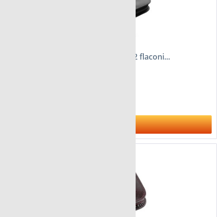
Astuccio FloraCura Schüssler per 12 flaconi...
da 40,95 €
Al prodotto