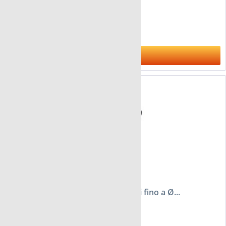
da 84,95 €
Al prodotto
Astuccio in pelle nero per 44 tubetti fino a Ø...