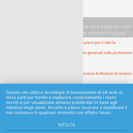
* Tutti i prezzi IVA più
costi di spedizione
ed e eventuali costi
per pagamenti in contrassegno, se non altrimenti indicato.
Condizioni Generali di Contratto, informazioni per il cliente
Informativa sulla privacy in base al Regolamento generale sulla protezione
dei dati
Informazioni relative all’esercizio del diritto di recesso & Modulo di recesso
tipo
Questo sito utilizza tecnologie di tracciamento di siti web di
terze parti per fornire e migliorare costantemente i nostri
servizi e per visualizzare annunci pubblicitari in base agli
interessi degli utenti. Accetto e posso revocare o modificare il
mio consenso in qualsiasi momento con effetto futuro.
RIFIUTA