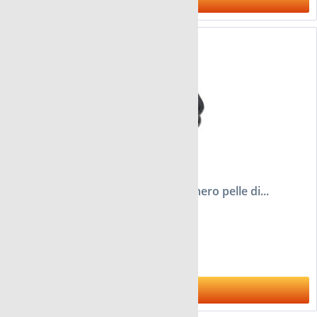
Astuccio FloraCura London colore nero pelle di...
da 22,95 €
Al prodotto