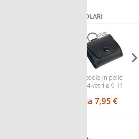
I NOSTRI PRODOTTI PIÙ POPOLARI
Astuccio FloraCura
Custodia in pelle
London colore
per 4 vetri ø 9-11
nero pelle di...
mm FloraCura
da 16,95 €
da 7,95 €