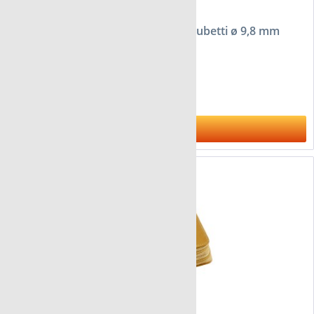
Astuccio FloraCura London per 64 tubetti ø 9,8 mm
da 42,95 €
Al prodotto