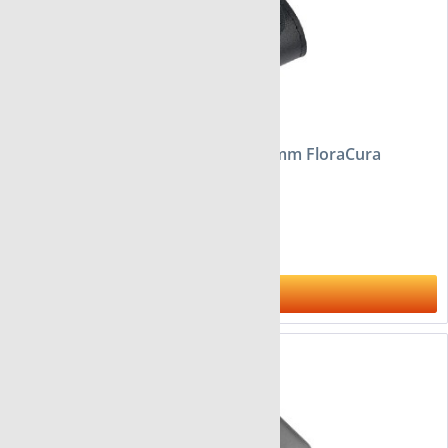
Custodia in pelle per 4 vetri ø 9-11 mm FloraCura
da 7,95 €
Al prodotto