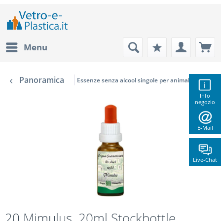
Menu
Panoramica
Essenze senza alcool singole per animali domestici
Info
negozio
E-Mail
Live-Chat
20 Mimulus, 20ml Stockbottle,