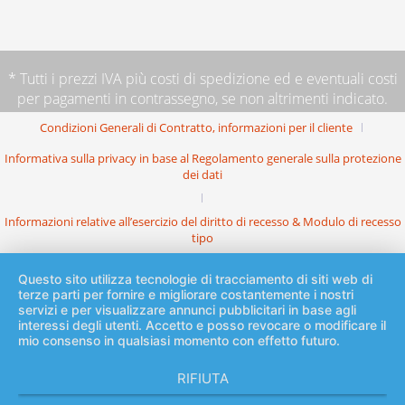
* Tutti i prezzi IVA più
costi di spedizione
ed e eventuali costi
per pagamenti in contrassegno, se non altrimenti indicato.
Condizioni Generali di Contratto, informazioni per il cliente
Informativa sulla privacy in base al Regolamento generale sulla protezione
dei dati
Informazioni relative all’esercizio del diritto di recesso & Modulo di recesso
tipo
Questo sito utilizza tecnologie di tracciamento di siti web di
terze parti per fornire e migliorare costantemente i nostri
servizi e per visualizzare annunci pubblicitari in base agli
interessi degli utenti. Accetto e posso revocare o modificare il
mio consenso in qualsiasi momento con effetto futuro.
RIFIUTA