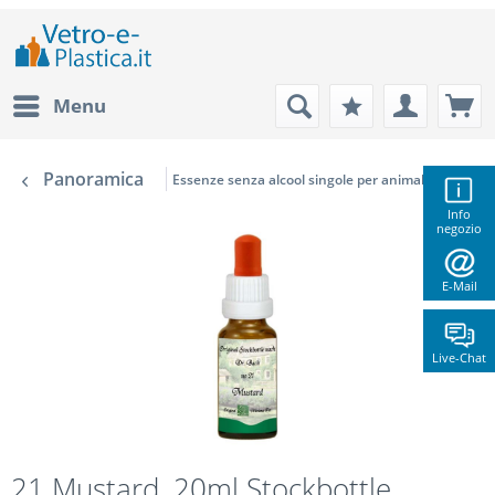
Menu
Panoramica
Essenze senza alcool singole per animali domestici
Info
negozio
E-Mail
Live-Chat
21 Mustard, 20ml Stockbottle,