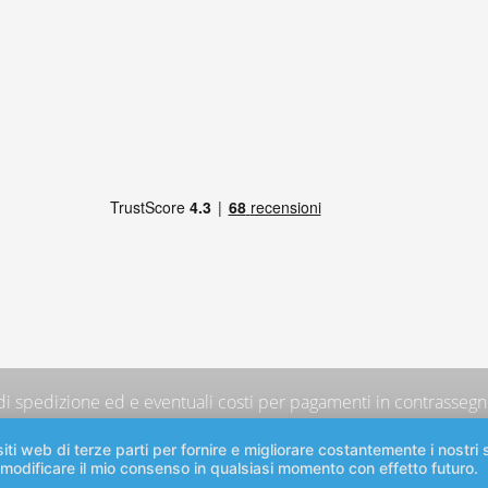
 di spedizione
ed e eventuali costi per pagamenti in contrassegno
iti web di terze parti per fornire e migliorare costantemente i nostri s
 modificare il mio consenso in qualsiasi momento con effetto futuro.