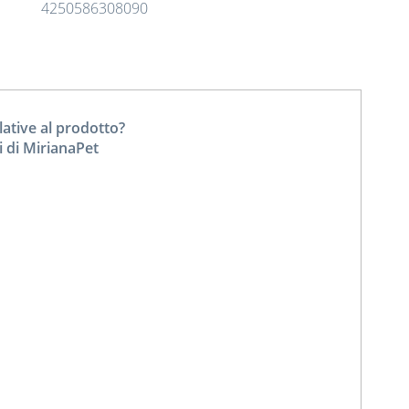
4250586308090
tive al prodotto?
i di MirianaPet