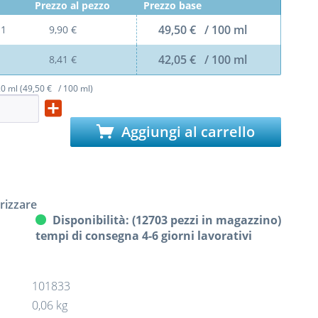
Prezzo al pezzo
Prezzo base
49,50 € / 100 ml
l
1
9,90 €
42,05 € / 100 ml
8,41 €
0 ml (49,50 € / 100 ml)
Aggiungi al carrello
izzare
Disponibilità: (12703 pezzi in magazzino)
tempi di consegna 4-6 giorni lavorativi
101833
0,06 kg