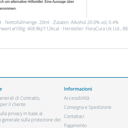
ich um alternative Hilfsmittel. Eine Aussage über
orgenommen.
 - Nettofüllmenge: 20ml - Zutaten: Alkohol 20.0% vol, 0.4%
nwert ø100g: 468.8kJ/112kcal - Hersteller: FloraCura Uk Ltd., 8
e
Informazioni
nerali di Contratto,
Accessibilità
per il cliente
Consegna e Spedizione
ulla privacy in base al
Contattaci
generale sulla protezione dei
Pagamento