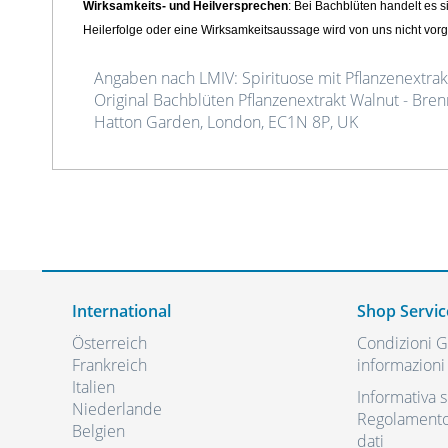
Wirksamkeits- und Heilversprechen
: Bei Bachblüten handelt es s
Heilerfolge oder eine Wirksamkeitsaussage wird von uns nicht v
Angaben nach LMIV: Spirituose mit Pflanzenextrakt
Original Bachblüten Pflanzenextrakt Walnut - Bren
Hatton Garden, London, EC1N 8P, UK
International
Shop Servic
Österreich
Condizioni Ge
Frankreich
informazioni 
Italien
Informativa s
Niederlande
Regolamento 
Belgien
dati