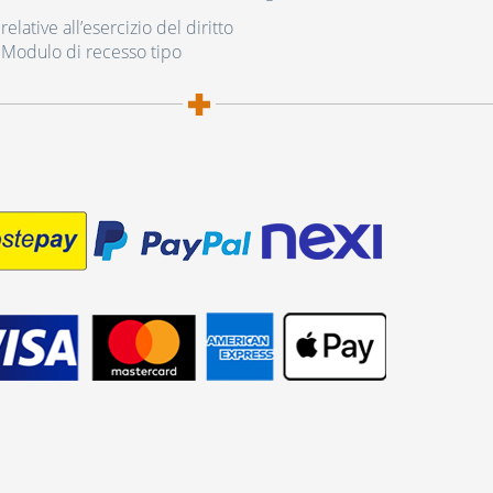
elative all’esercizio del diritto
 Modulo di recesso tipo