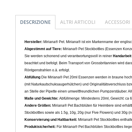
DESCRIZIONE
ALTRI ARTICOLI
ACCESSORI
Hersteller:
Miriana® Pet. Miriana® ist ein Markenname der englis
Abgestimmt auf Tiere:
Miriana® Pet Stockbottles (Essenzen Konzen
Sie werden schonend und verantwortungsvoll in reiner
Handarbeit
beachtet und befolgt. Beim Transport von Grossbritannien wird dar
Röntgenstrahlen o.ä. erfolgt.
Abfüllung
Die Miriana® Pet 20ml Essenzen werden in braune hoch
(mit Naturkautschuksaugerhütchen
) und Originalitätsverschluss
bzw
an Stelle der Pipette einen umweltfreundlichen Pumpzerstäuber
. A
Maße und Gewichte:
Abfüllmenge: Mindestens 20ml, Gewicht: ca
Andere Größen:
Miriana® Pet Bachblüten für Heimtiere sind erhält
Stockbottles sowie als 1.5g, 10g, 20g (nur Five Flowers) und 30g (
Konservierung und Haltbarkeit:
Miriana® Pet Stockbottles enthalte
Produktsicherheit:
Für Miriana® Pet Bachblüten Stockbottles lieg