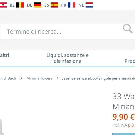
BE
DE
ES
FR
NL
altri
Liquidi, sostanze e
disinfezione
Prod
ori di Bach
MirianaFlowers
Essenze senza alcool singole per animali d
33 Wal
Mirian
9,90 €
incl. IVA
più