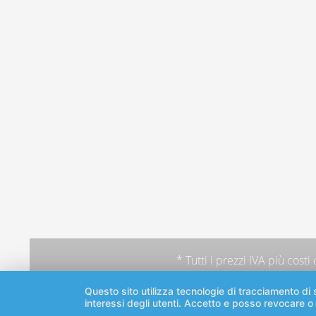
* Tutti i prezzi IVA più
costi
Questo sito utilizza tecnologie di tracciamento di s
interessi degli utenti. Accetto e posso revocare o