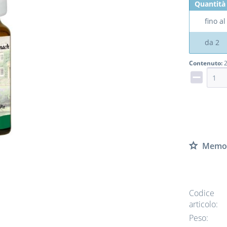
Quantità
fino a
da
2
Contenuto:
2
Memor
Codice
articolo:
Peso: