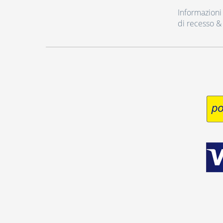
Informazioni r
di recesso &