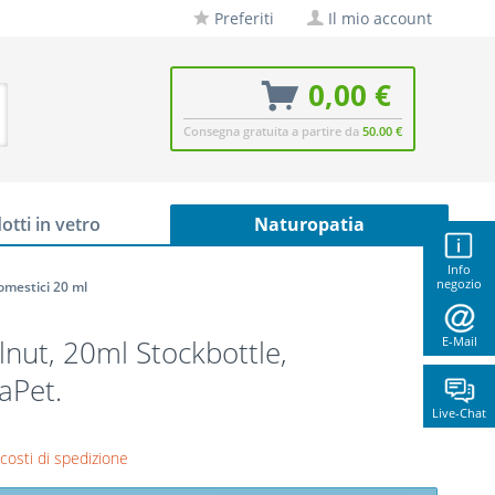
Preferiti
Il mio account
0,00 €
Consegna gratuita a partire da
50.00 €
otti in vetro
Naturopatia
Info
negozio
omestici 20 ml
nut, 20ml Stockbottle,
E-Mail
aPet.
Live-Chat
 costi di spedizione