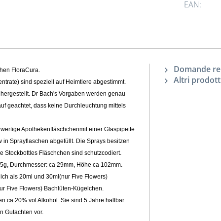
EAN:
Domande rela
chen FloraCura
.
Altri prodott
trate) sind speziell auf Heimtiere abgestimmt
.
hergestellt
. Dr Bach's Vorgaben
werden genau
auf geachtet, dass keine Durchleuchtung mittels
wertige Apothekenfläschchen
mit einer Glaspipette
 in Sprayflaschen
abgefüllt. Die Sprays besitzen
lle Stockbottles Fläschchen sind schutzcodiert.
 65g, Durchmesser: ca 29mm, Höhe ca 102mm.
lich als 20ml und 30ml(nur Five Flowers)
nur Five Flowers) Bachlüten-Kügelchen.
n ca 20% vol Alkohol. Sie sind 5 Jahre haltbar
.
en Gutachten
vor.