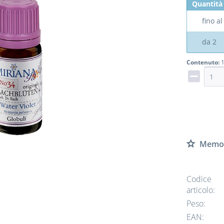
Quantità
fino a
da
2
Contenuto:
1
Memor
Codice
articolo:
Peso:
EAN: