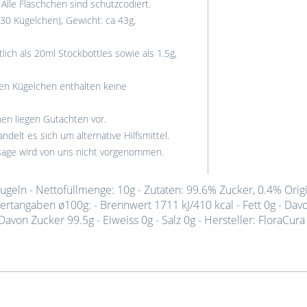
 Alle Fläschchen sind schutzcodiert.
30 Kügelchen), Gewicht: ca 43g,
lich als 20ml Stockbottles sowie als 1.5g,
en Kügelchen enthalten keine
en liegen Gutachten vor.
ndelt es sich um alternative Hilfsmittel.
ssage wird von uns nicht vorgenommen.
geln - Nettofüllmenge: 10g - Zutaten: 99.6% Zucker, 0.4% Orig
ertangaben ø100g: - Brennwert 1711 kJ/410 kcal - Fett 0g - Dav
Davon Zucker 99.5g - Eiweiss 0g - Salz 0g - Hersteller: FloraCur