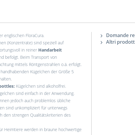
Domande rela
r englischen FloraCura.
Altri prodott
n (Konzentrate) sind speziell auf
rtungsvoll in reiner
Handarbeit
d befolgt. Beim Transport von
chtung mittels Röntgenstrahlen o.ä. erfolgt.
u handhabenden Kügelchen der Größe 5
alten.
ottles:
Kügelchen sind alkoholfrei.
ügelchen sind einfach in der Anwendung.
önnen jedoch auch problemlos übliche
en sind unkompliziert für unterwegs
h den strengen Qualitätskriterien des
ür Heimtiere werden in braune hochwertige