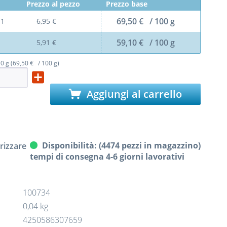
Prezzo al pezzo
Prezzo base
69,50 € / 100 g
l
1
6,95 €
59,10 € / 100 g
5,91 €
0 g (69,50 € / 100 g)
Aggiungi al carrello
Disponibilità: (4474 pezzi in magazzino)
izzare
tempi di consegna 4-6 giorni lavorativi
100734
0,04 kg
4250586307659