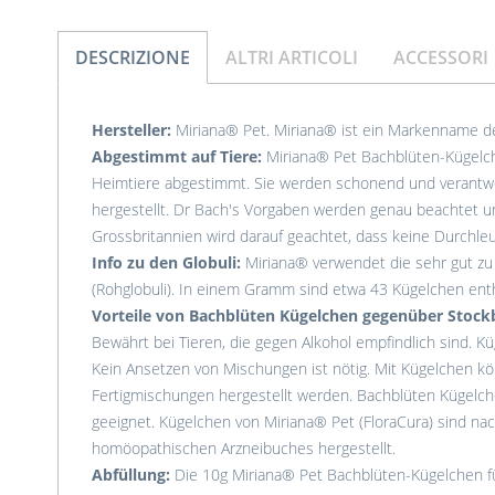
DESCRIZIONE
ALTRI ARTICOLI
ACCESSORI
Hersteller:
Miriana® Pet. Miriana® ist ein Markenname de
Abgestimmt auf Tiere:
Miriana® Pet Bachblüten-Kügelche
Heimtiere abgestimmt. Sie werden schonend und verantwo
hergestellt. Dr Bach's Vorgaben werden genau beachtet un
Grossbritannien wird darauf geachtet, dass keine Durchleu
Info zu den Globuli:
Miriana® verwendet die sehr gut z
(Rohglobuli). In einem Gramm sind etwa 43 Kügelchen enth
Vorteile von Bachblüten Kügelchen gegenüber Stockb
Bewährt bei Tieren, die gegen Alkohol empfindlich sind. K
Kein Ansetzen von Mischungen ist nötig. Mit Kügelchen k
Fertigmischungen hergestellt werden. Bachblüten Kügelch
geeignet. Kügelchen von Miriana® Pet (FloraCura) sind nac
homöopathischen Arzneibuches hergestellt.
Abfüllung:
Die 10g Miriana® Pet Bachblüten-Kügelchen f