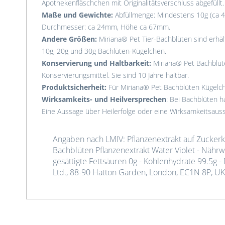
Apothekenfläschchen mit Originalitätsverschluss abgefüllt.
Maße und Gewichte:
Abfüllmenge: Mindestens 10g (ca 4
Durchmesser: ca 24mm, Höhe ca 67mm.
Andere Größen:
Miriana® Pet Tier-Bachblüten sind erhält
10g, 20g und 30g Bachlüten-Kügelchen.
Konservierung und Haltbarkeit:
Miriana® Pet Bachblüt
Konservierungsmittel. Sie sind 10 Jahre haltbar.
Produktsicherheit:
Für Miriana® Pet Bachblüten Kügelch
Wirksamkeits- und Heilversprechen
: Bei Bachblüten ha
Eine Aussage über Heilerfolge oder eine Wirksamkeitsau
Angaben nach LMIV: Pflanzenextrakt auf Zuckerku
Bachblüten Pflanzenextrakt Water Violet - Nährw
gesättigte Fettsäuren 0g - Kohlenhydrate 99.5g - 
Ltd., 88-90 Hatton Garden, London, EC1N 8P, UK