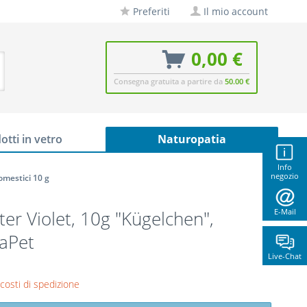
Preferiti
Il mio account
0,00 €
Consegna gratuita a partire da
50.00 €
otti in vetro
Naturopatia
Info
negozio
omestici 10 g
er Violet, 10g "Kügelchen",
E-Mail
aPet
Live-Chat
 costi di spedizione