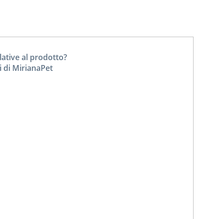
tive al prodotto?
i di MirianaPet