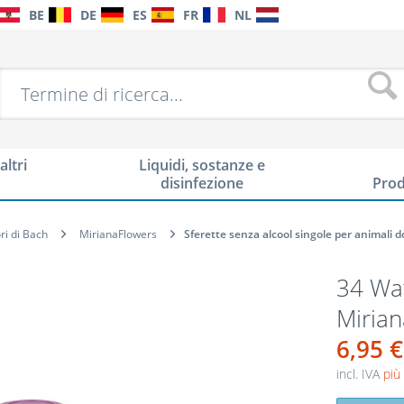
BE
DE
ES
FR
NL
altri
Liquidi, sostanze e
disinfezione
Prod
ori di Bach
MirianaFlowers
Sferette senza alcool singole per animali d
34 Wat
Mirian
6,95 €
incl. IVA
più