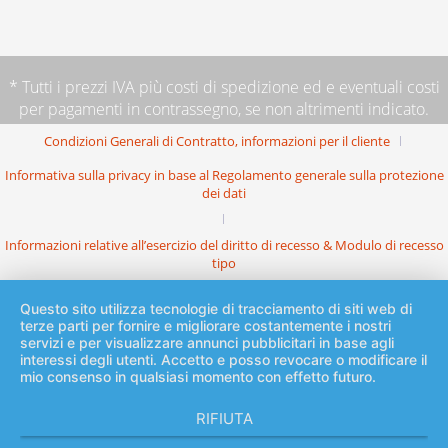
* Tutti i prezzi IVA più
costi di spedizione
ed e eventuali costi
per pagamenti in contrassegno, se non altrimenti indicato.
Condizioni Generali di Contratto, informazioni per il cliente
Informativa sulla privacy in base al Regolamento generale sulla protezione
dei dati
Informazioni relative all’esercizio del diritto di recesso & Modulo di recesso
tipo
Questo sito utilizza tecnologie di tracciamento di siti web di
terze parti per fornire e migliorare costantemente i nostri
servizi e per visualizzare annunci pubblicitari in base agli
interessi degli utenti. Accetto e posso revocare o modificare il
mio consenso in qualsiasi momento con effetto futuro.
RIFIUTA