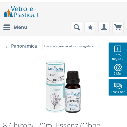
Menu
Panoramica
Essenze senza alcool singole 20 ml
Info
negozio
E-Mail
Live-Chat
8 Chicory, 20ml Essenz (Ohne