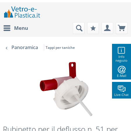
Menu
Panoramica
Tappi per taniche
Info
negozio
E-Mail
Live-Chat
Rubinetto per il deflusso n. 51 per