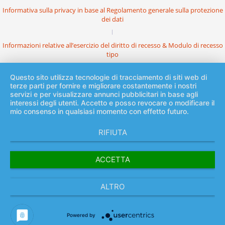
Informativa sulla privacy in base al Regolamento generale sulla protezione
dei dati
Informazioni relative all’esercizio del diritto di recesso & Modulo di recesso
tipo
Questo sito utilizza tecnologie di tracciamento di siti web di
terze parti per fornire e migliorare costantemente i nostri
servizi e per visualizzare annunci pubblicitari in base agli
interessi degli utenti. Accetto e posso revocare o modificare il
mio consenso in qualsiasi momento con effetto futuro.
RIFIUTA
ACCETTA
ALTRO
Powered by