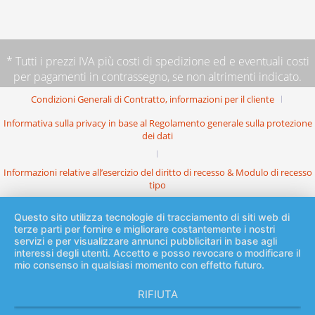
* Tutti i prezzi IVA più
costi di spedizione
ed e eventuali costi
per pagamenti in contrassegno, se non altrimenti indicato.
Condizioni Generali di Contratto, informazioni per il cliente
Informativa sulla privacy in base al Regolamento generale sulla protezione
dei dati
Informazioni relative all’esercizio del diritto di recesso & Modulo di recesso
tipo
Questo sito utilizza tecnologie di tracciamento di siti web di
terze parti per fornire e migliorare costantemente i nostri
servizi e per visualizzare annunci pubblicitari in base agli
interessi degli utenti. Accetto e posso revocare o modificare il
mio consenso in qualsiasi momento con effetto futuro.
RIFIUTA