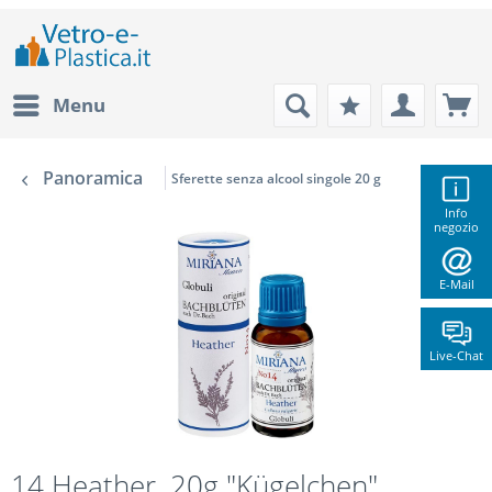
Menu
Panoramica
Sferette senza alcool singole 20 g
Info
negozio
E-Mail
Live-Chat
14 Heather, 20g "Kügelchen",