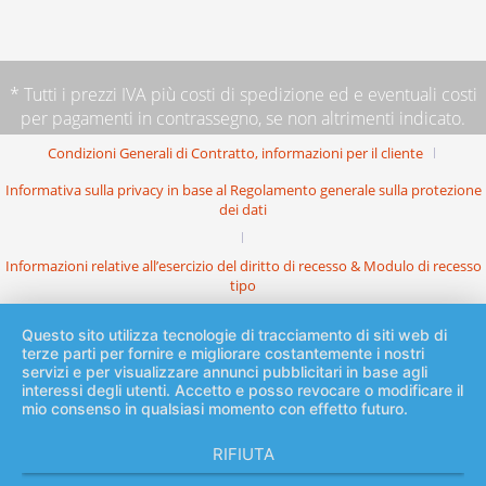
* Tutti i prezzi IVA più
costi di spedizione
ed e eventuali costi
per pagamenti in contrassegno, se non altrimenti indicato.
Condizioni Generali di Contratto, informazioni per il cliente
Informativa sulla privacy in base al Regolamento generale sulla protezione
dei dati
Informazioni relative all’esercizio del diritto di recesso & Modulo di recesso
tipo
Questo sito utilizza tecnologie di tracciamento di siti web di
terze parti per fornire e migliorare costantemente i nostri
servizi e per visualizzare annunci pubblicitari in base agli
interessi degli utenti. Accetto e posso revocare o modificare il
mio consenso in qualsiasi momento con effetto futuro.
RIFIUTA