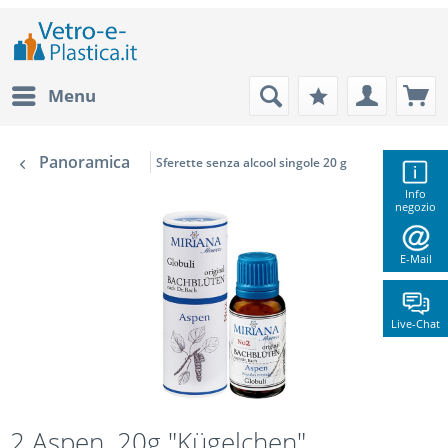
Menu
Panoramica
Sferette senza alcool singole 20 g
Info
negozio
E-Mail
Live-Chat
2 Aspen, 20g "Kügelchen",