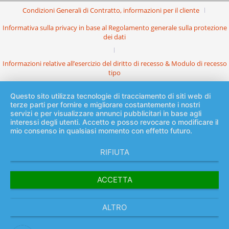
Condizioni Generali di Contratto, informazioni per il cliente
Informativa sulla privacy in base al Regolamento generale sulla protezione
dei dati
Informazioni relative all’esercizio del diritto di recesso & Modulo di recesso
tipo
Questo sito utilizza tecnologie di tracciamento di siti web di
terze parti per fornire e migliorare costantemente i nostri
servizi e per visualizzare annunci pubblicitari in base agli
interessi degli utenti. Accetto e posso revocare o modificare il
mio consenso in qualsiasi momento con effetto futuro.
RIFIUTA
ACCETTA
ALTRO