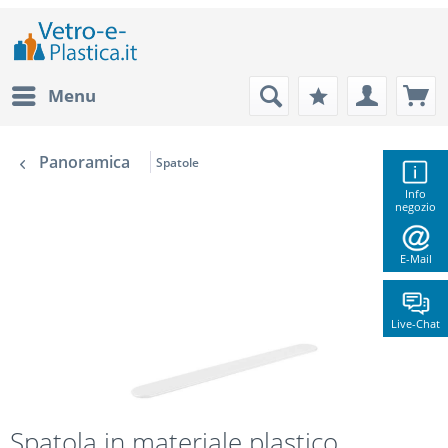
Menu
Panoramica
Spatole
Info
negozio
E-Mail
Live-Chat
Spatola in materiale plastico