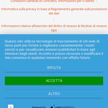
Condizioni Generali di Contratto, informazioni per il cliente
Informativa sulla privacy in base al Regolamento generale sulla protezione
dei dati
Informazioni relative all’esercizio del diritto di recesso & Modulo di recesso
tipo
Questo sito utilizza tecnologie di tracciamento di siti web di
terze parti per fornire e migliorare costantemente i nostri
servizi e per visualizzare annunci pubblicitari in base agli
interessi degli utenti. Accetto e posso revocare o modificare il
mio consenso in qualsiasi momento con effetto futuro.
RIFIUTA
ACCETTA
ALTRO
Powered by