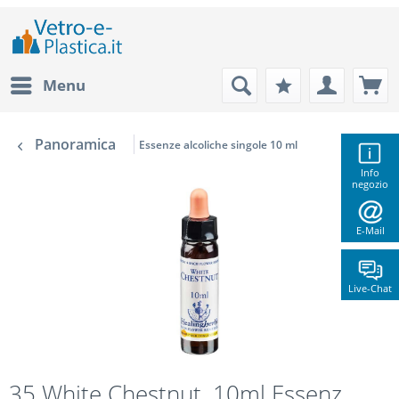
Menu
Panoramica
Essenze alcoliche singole 10 ml
Info
negozio
E-Mail
Live-Chat
35 White Chestnut, 10ml Essenz,