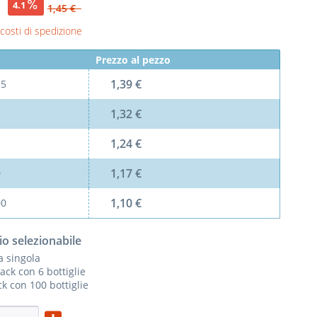
€
4.1
1,45 €
 costi di spedizione
Prezzo al pezzo
1,39 €
l
5
1,32 €
1,24 €
1,17 €
0
1,10 €
00
io selezionabile
ia singola
ack con 6 bottiglie
k con 100 bottiglie