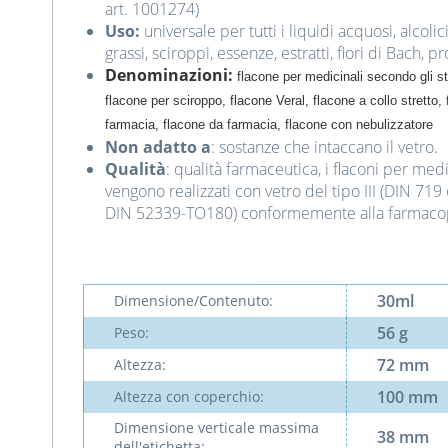
art. 1001274)
Uso:
universale per tutti i liquidi acquosi, alcolici
grassi, sciroppi, essenze, estratti, fiori di Bach, 
Denominazioni:
flacone per medicinali secondo gli st
flacone per sciroppo, flacone Veral, flacone a collo stretto
farmacia, flacone da farmacia, flacone con nebulizzatore
Non adatto a
: sostanze che intaccano il vetro.
Qualità
: qualità farmaceutica, i flaconi per me
vengono realizzati con vetro del tipo III (DIN 719
DIN 52339-TO180) conformemente alla farmaco
30ml
Dimensione/Contenuto:
56 g
Peso:
72 mm
Altezza:
100 mm
Altezza con coperchio:
Dimensione verticale massima
38 mm
dell'etichetta: