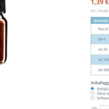
1,39 
incl. IVA
più
Quantità
fino a
da
6
da
30
da
10
da
96
Imballagg
Bottigl
Value p
Safepac