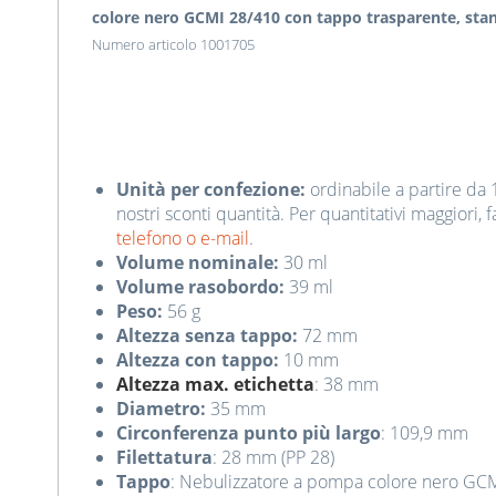
colore nero GCMI 28/410 con tappo trasparente, sta
Numero articolo 1001705
Unità per confezione:
ordinabile a partire da 
nostri sconti quantità. Per quantitativi maggiori, f
telefono o e-mail
.
Volume nominale:
30 ml
Volume rasobordo:
39 ml
Peso:
56 g
Altezza
senza tappo:
72 mm
Altezza
con tappo:
10 mm
Altezza max. etichetta
: 38 mm
Diametro:
35 mm
Circonferenza punto più largo
: 109,9 mm
Filettatura
: 28 mm (PP 28)
Tappo
: Nebulizzatore a pompa colore nero GCM