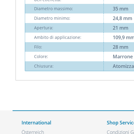
35 mm
Diametro massimo:
24,8 mm
Diametro minimo:
21 mm
Apertura:
109,9 m
Ambito di applicazione:
28 mm
Filo:
Marrone
Colore:
Atomizza
Chiusura:
International
Shop Servic
Österreich
Condizioni Ge