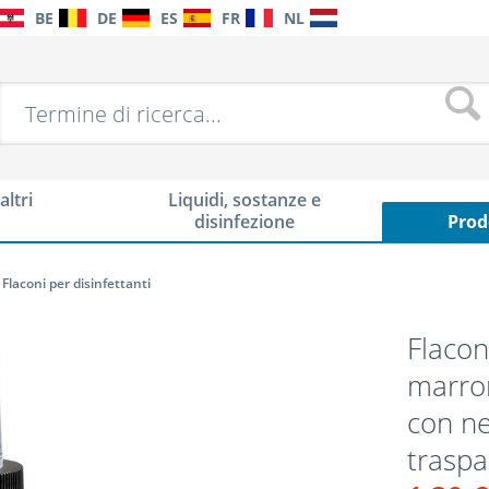
BE
DE
ES
FR
NL
altri
Liquidi, sostanze e
disinfezione
Prod
Flaconi per disinfettanti
Flacon
marron
con ne
traspa