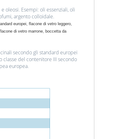
 e oleosi. Esempi: oli essenziali, oli
profumi, argento colloidale.
andard europei, flacone di vetro leggero,
, flacone di vetro marrone, boccetta da
dicinali secondo gli standard europei
 o classe del contenitore III secondo
pea europea.