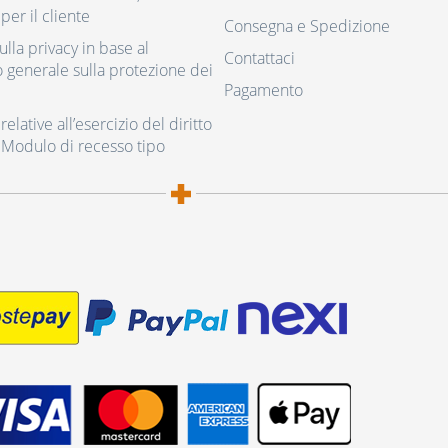
per il cliente
Consegna e Spedizione
ulla privacy in base al
Contattaci
generale sulla protezione dei
Pagamento
elative all’esercizio del diritto
 Modulo di recesso tipo