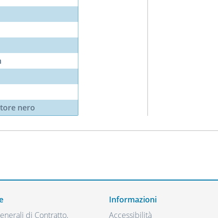
m
tore nero
e
Informazioni
nerali di Contratto,
Accessibilità