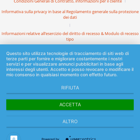
Condizioni Generali di Contratto, informazioni per il cliente
Informativa sulla privacy in base al Regolamento generale sulla protezione
dei dati
Informazioni relative all’esercizio del diritto di recesso & Modulo di recesso
tipo
Questo sito utilizza tecnologie di tracciamento di siti web di
terze parti per fornire e migliorare costantemente i nostri
servizi e per visualizzare annunci pubblicitari in base agli
interessi degli utenti. Accetto e posso revocare o modificare il
mio consenso in qualsiasi momento con effetto futuro.
RIFIUTA
ACCETTA
ALTRO
Powered by