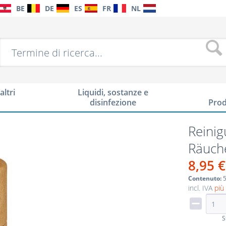
BE
DE
ES
FR
NL
altri
Liquidi, sostanze e
disinfezione
Prod
Reinig
Räuch
8,95 €
Contenuto:
5
incl. IVA
più
S