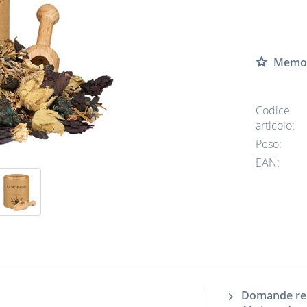
Memor
Codice
articolo:
Peso:
EAN:
Domande rela