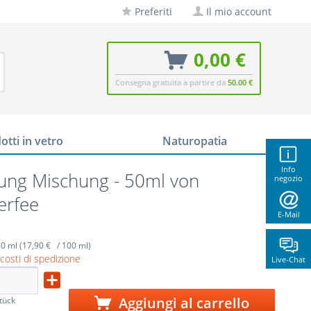
Preferiti
Il mio account
0,00 €
Consegna gratuita a partire da
50.00 €
otti in vetro
Naturopatia
Info
ung Mischung - 50ml von
negozio
erfee
E-Mail
0 ml (17,90 € / 100 ml)
 costi di spedizione
Live-Chat
Aggiungi al carrello
tück