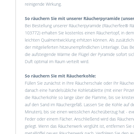
reinigende Wirkung.
So räuchern Sie mit unserer Räucherpyramide (unser
Bei Bestellung unserer Räucherpyramide (Räucherfee® Rä
103772) erhalten Sie kostenlos einen Räuchertopf, in dem
leichten Qualmentwicklung erhitzen können. Als zusätzlic
der mitgelieferten hitzeunempfindlichen Unterlage. Das B
die aufsteigende Wärme die Flügel der Pyramide sofort si
Duft optimal im Raum verteilt wird.
So räuchern Sie mit Räucherkohle:
Füllen Sie zunächst in Ihre Räucherschale oder Ihr Räuch
danach eine handelsübliche Kohletablette (mit einer Pinze
die Räucherkohle so lange über die Flamme, bis sie kniste
auf den Sand im Räuchergefäß. Lassen Sie die Kohle auf 
Minuten), bis sie einen weisslichen Ascheüberzug hat - ev
Feder oder einem Fächer. Anschließend wird das Räucherw
gelegt. Wenn das Räucherwerk verglüht ist, entfernen Sie 
metalllöffel neues Räucherwerk nach. Verfolgen Sie den 