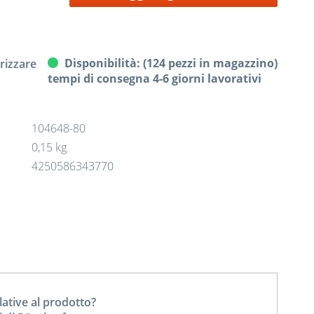
Disponibilità: (124 pezzi in magazzino)
izzare
tempi di consegna 4-6 giorni lavorativi
104648-80
0,15 kg
4250586343770
tive al prodotto?