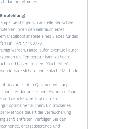
tab darf nur glimmen.
 Empfehlung):
ampe, besitzt jedoch anstelle der Schale
empfehlen Ihnen den Gebrauch eines
m Metalltopf anstelle eines Siebes für das
fen Nr 1 Art Nr 103770.
inigt werden, Harze laufen eventuell durch
ntzünden die Temperatur kann zu hoch
sucht und haben mit dem Räucherfee®
 wunderbare sichere und einfache Methode
ht bis zur leichten Qualmentwicklung
n mit einer Feder oder einem Fächer im Raum
me und dem Räuchertopf mit dem
rgut optimal verräuchert. Ein trockenes
ieser Methode dauert die Verräucherung
g sanft entfalten. Verfolgen Sie den
spannende, energetisierende und