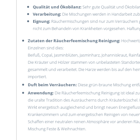
Qualität und Ökobilanz:
Sehr gute Qualität und Ökobilan
Verarbeitung:
Die Mischungen werden in Handarbeit zuber
Eignung:
Räuchermischungen sind nur zum Verräuchern ge
nicht zum Behandeln von Krankheiten vorgesehen. Haftun
Zutaten der Räucherfeemischung Reinigung:
Hochwertig
Einzelnen sind dies:
Beifuß, Copal, Jasminblüten, Jasminharz, Johanniskraut, Rainfa
Die Kräuter und Hölzer stammen von unbelasteten Standor
gesammelt und verarbeitet. Die Harze werden bis auf den h
importiert.
Duft beim Verräuchern:
Diese grün-braune Mischung entfal
Anwendung:
Die Räucherfeemischung Reinigung ist ideal z
die uralte Tradition des Ausräucherns durch Kräuterbüschel. B
Wirkt energetisch ausgleichend und bringt neuen Energieflu
Krankenzimmern und zum energetischen Reinigen von neuen
Schaffen einer neutralen reinen Atmosphäre vor anderen Rä
Mischung Feste & Weihnachten.