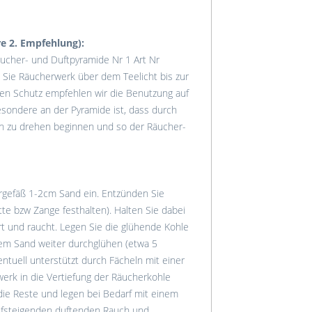
e 2. Empfehlung):
ucher- und Duftpyramide Nr 1 Art Nr
 Sie Räucherwerk über dem Teelicht bis zur
hen Schutz empfehlen wir die Benutzung auf
esondere an der Pyramide ist, dass durch
ch zu drehen beginnen und so der Räucher-
ergefäß 1-2cm Sand ein. Entzünden Sie
tte bzw Zange festhalten). Halten Sie dabei
rt und raucht. Legen Sie die glühende Kohle
dem Sand weiter durchglühen (etwa 5
entuell unterstützt durch Fächeln mit einer
erk in die Vertiefung der Räucherkohle
die Reste und legen bei Bedarf mit einem
aufsteigenden duftenden Rauch und