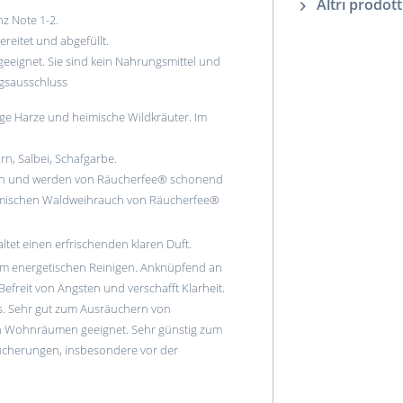
Altri prodott
z Note 1-2.
eitet und abgefüllt.
eignet. Sie sind kein Nahrungsmittel und
gsausschluss
e Harze und heimische Wildkräuter. Im
rn, Salbei, Schafgarbe.
ten und werden von Räucherfee® schonend
eimischen Waldweihrauch von Räucherfee®
tet einen erfrischenden klaren Duft.
um energetischen Reinigen. Anknüpfend an
efreit von Ängsten und verschafft Klarheit.
ss. Sehr gut zum Ausräuchern von
 Wohnräumen geeignet. Sehr günstig zum
ucherungen, insbesondere vor der