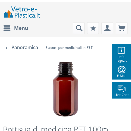
Menu
Panoramica
Flaconi per medicinali in PET
Info
negozio
E-Mail
Live-Chat
Bottiglia di medicina PET 100ml