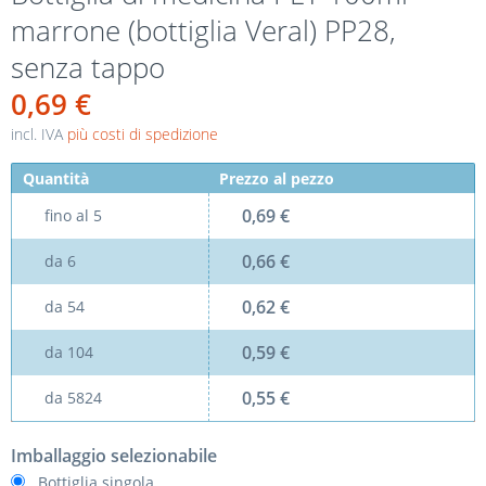
marrone (bottiglia Veral) PP28,
senza tappo
0,69 €
incl. IVA
più costi di spedizione
Quantità
Prezzo al pezzo
0,69 €
fino al
5
0,66 €
da
6
0,62 €
da
54
0,59 €
da
104
0,55 €
da
5824
Imballaggio selezionabile
Bottiglia singola