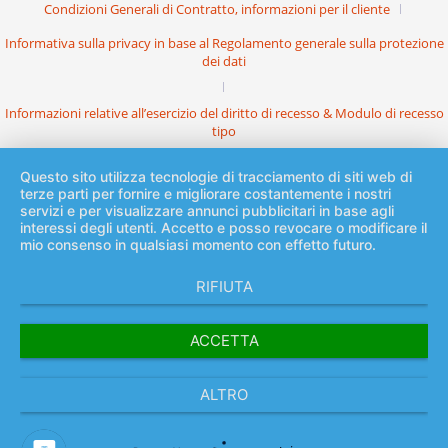
Condizioni Generali di Contratto, informazioni per il cliente
Informativa sulla privacy in base al Regolamento generale sulla protezione
dei dati
Informazioni relative all’esercizio del diritto di recesso & Modulo di recesso
tipo
Questo sito utilizza tecnologie di tracciamento di siti web di
terze parti per fornire e migliorare costantemente i nostri
servizi e per visualizzare annunci pubblicitari in base agli
interessi degli utenti. Accetto e posso revocare o modificare il
mio consenso in qualsiasi momento con effetto futuro.
RIFIUTA
ACCETTA
ALTRO