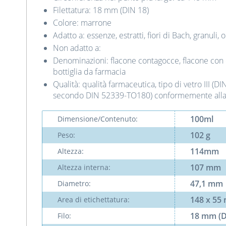
Filettatura: 18 mm (DIN 18)
Colore: marrone
Adatto a: essenze, estratti, fiori di Bach, granuli, 
Non adatto a:
Denominazioni: flacone contagocce, flacone con 
bottiglia da farmacia
Qualità: qualità farmaceutica, tipo di vetro III (DI
secondo DIN 52339-TO180) conformemente alla
100ml
Dimensione/Contenuto:
102 g
Peso:
114mm
Altezza:
107 mm
Altezza interna:
47,1 mm
Diametro:
148 x 55
Area di etichettatura:
18 mm (D
Filo: