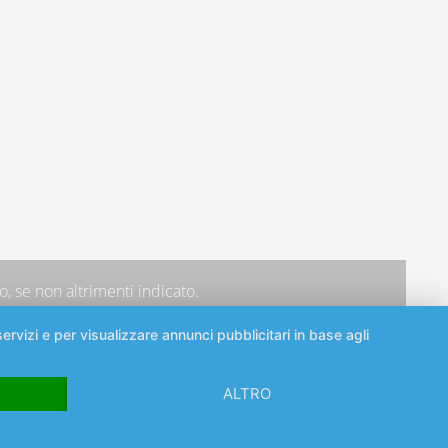
, se non altrimenti indicato.
ervizi e per visualizzare annunci pubblicitari in base agli
ALTRO