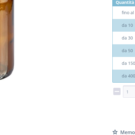
Quantità
fino a
da
10
da
30
da
50
da
15
da
40
Memor