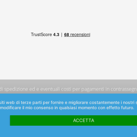
 di spedizione
ed e eventuali costi per pagamenti in contrassegno
iti web di terze parti per fornire e migliorare costantemente i nostri s
 modificare il mio consenso in qualsiasi momento con effetto futuro.
ACCETTA