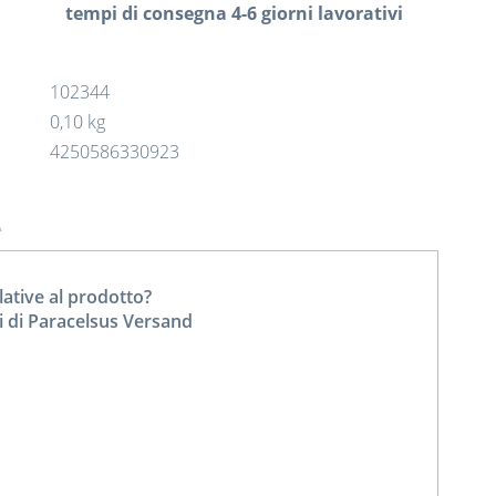
tempi di consegna 4-6 giorni lavorativi
102344
0,10 kg
4250586330923
A
tive al prodotto?
i di Paracelsus Versand