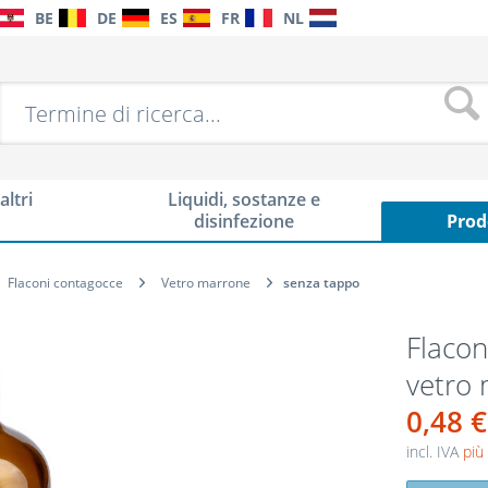
BE
DE
ES
FR
NL
altri
Liquidi, sostanze e
disinfezione
Prod
Flaconi contagocce
Vetro marrone
senza tappo
Flacon
vetro 
0,48 €
incl. IVA
più