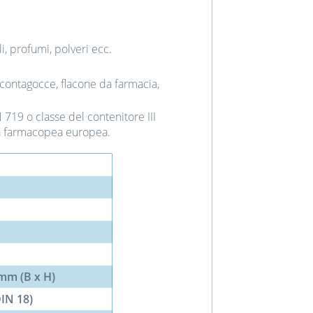
oli, profumi, polveri ecc.
contagocce, flacone da farmacia,
N 719 o classe del contenitore III
 farmacopea europea.
 mm (B x H)
IN 18)