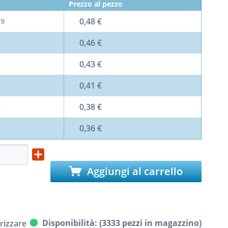
Prezzo al pezzo
0,48 €
l
9
0,46 €
0,43 €
0,41 €
0,38 €
0
0,36 €
0
Aggiungi al carrello
Disponibilità: (3333 pezzi in magazzino)
izzare