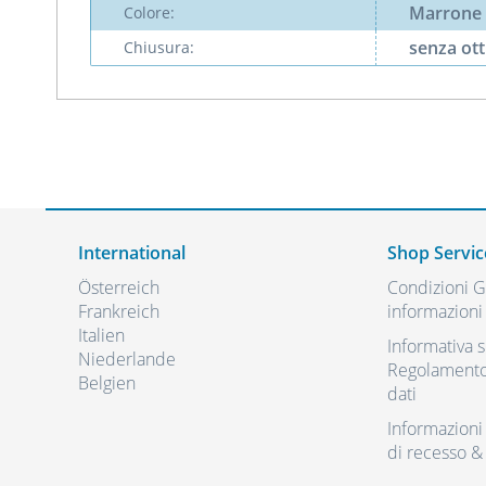
Marrone
Colore:
senza ot
Chiusura:
International
Shop Servic
Österreich
Condizioni Ge
Frankreich
informazioni 
Italien
Informativa s
Niederlande
Regolamento 
Belgien
dati
Informazioni r
di recesso &