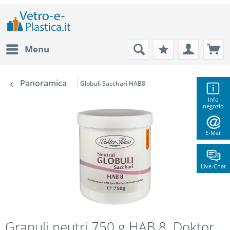
Menu
Panoramica
Globuli Sacchari HAB8
Info
negozio
E-Mail
Live-Chat
Granuli neutri 750 g HAB 8, Doktor