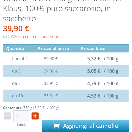
Klaus, 100% puro saccarosio, in
sacchetto
39,90 €
incl. IVA
più costi di spedizione
Quantità
Prezzo al pezzo
Prezzo base
5,32 € / 100 g
fino al
2
39,90 €
5,05 € / 100 g
da
3
37,90 €
4,79 € / 100 g
da
5
35,91 €
4,52 € / 100 g
da
10
33,91 €
Contenuto:
750 g (5,32 € / 100 g)
Aggiungi al carrello
Stück