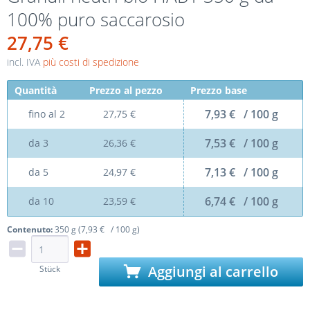
100% puro saccarosio
27,75 €
incl. IVA
più costi di spedizione
Quantità
Prezzo al pezzo
Prezzo base
7,93 € / 100 g
fino al
2
27,75 €
7,53 € / 100 g
da
3
26,36 €
7,13 € / 100 g
da
5
24,97 €
6,74 € / 100 g
da
10
23,59 €
Contenuto:
350 g (7,93 € / 100 g)
Aggiungi al carrello
Stück