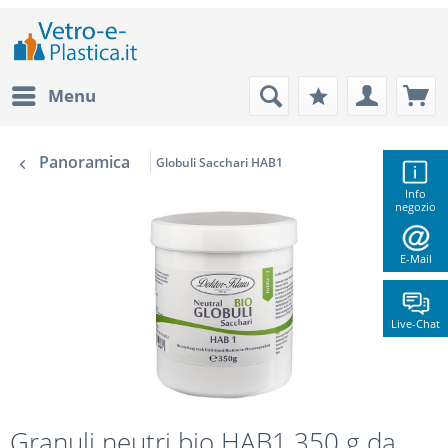
Menu
Panoramica
Globuli Sacchari HAB1
Info
negozio
E-Mail
Live-Chat
Granuli neutri bio HAB1 350 g da