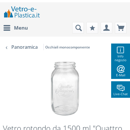
Menu
Panoramica
Occhiali monocomponente
Info
negozio
E-Mail
Live-Chat
Vetro rotondo da 1500 ml "Quattro