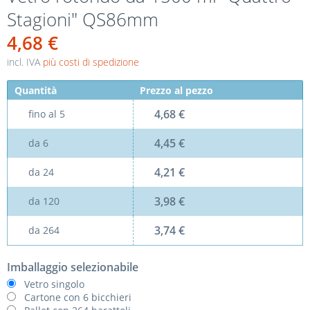
Stagioni" QS86mm
4,68 €
incl. IVA
più costi di spedizione
Quantità
Prezzo al pezzo
4,68 €
fino al
5
4,45 €
da
6
4,21 €
da
24
3,98 €
da
120
3,74 €
da
264
Imballaggio selezionabile
Vetro singolo
Cartone con 6 bicchieri