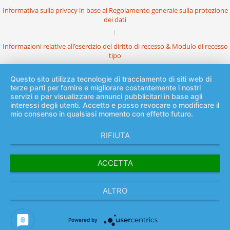
Informativa sulla privacy in base al Regolamento generale sulla protezione
dei dati
Informazioni relative all’esercizio del diritto di recesso & Modulo di recesso
tipo
Questo sito utilizza tecnologie di tracciamento di siti web di
terze parti per fornire e migliorare costantemente i nostri
servizi e per visualizzare annunci pubblicitari in base agli
interessi degli utenti. Accetto e posso revocare o modificare il
mio consenso in qualsiasi momento con effetto futuro.
RIFIUTA
ACCETTA
ALTRO
Powered by