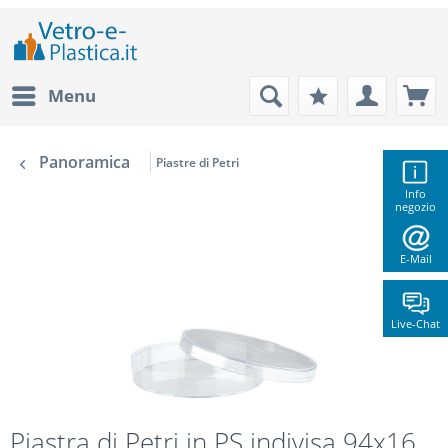
Menu
Panoramica
Piastre di Petri
Info
negozio
E-Mail
Live-Chat
Piastra di Petri in PS indivisa 94x16