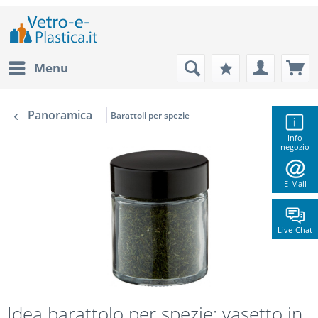
Menu
Panoramica
Barattoli per spezie
Info
negozio
E-Mail
Live-Chat
Idea barattolo per spezie: vasetto in