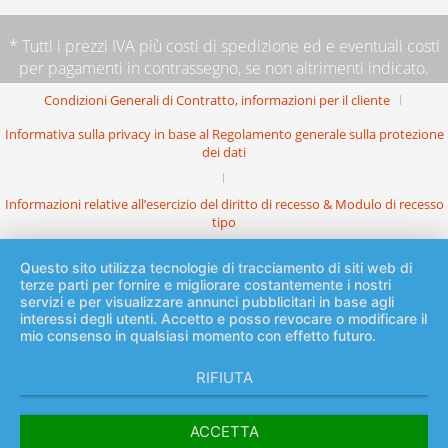
* Tutti i prezzi IVA più
costi di spedizione
ed e eventuali costi
per pagamenti in contrassegno, se non altrimenti indicato.
Condizioni Generali di Contratto, informazioni per il cliente
Informativa sulla privacy in base al Regolamento generale sulla protezione
dei dati
Informazioni relative all’esercizio del diritto di recesso & Modulo di recesso
tipo
Questo sito utilizza tecnologie di tracciamento di siti web di
terze parti per fornire e migliorare costantemente i nostri
servizi e per visualizzare annunci pubblicitari in base agli
interessi degli utenti. Accetto e posso revocare o modificare il
mio consenso in qualsiasi momento con effetto futuro.
RIFIUTA
ACCETTA