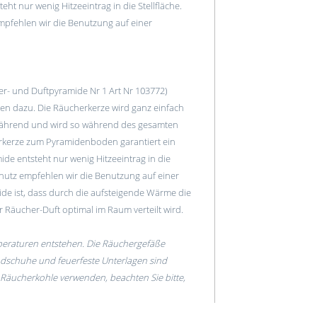
t nur wenig Hitzeeintrag in die Stellfläche.
mpfehlen wir die Benutzung auf einer
r- und Duftpyramide Nr 1 Art Nr 103772)
zen dazu. Die Räucherkerze wird ganz einfach
 während und wird so während des gesamten
rkerze zum Pyramidenboden garantiert ein
de entsteht nur wenig Hitzeeintrag in die
Schutz empfehlen wir die Benutzung auf einer
de ist, dass durch die aufsteigende Wärme die
 Räucher-Duft optimal im Raum verteilt wird.
raturen entstehen. Die Räuchergefäße
ndschuhe und feuerfeste Unterlagen sind
e Räucherkohle verwenden, beachten Sie bitte,