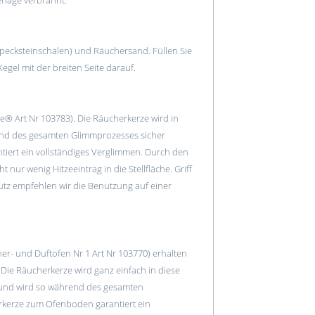
rlage verbrannt.
Specksteinschalen) und Räuchersand. Füllen Sie
gel mit der breiten Seite darauf.
e® Art Nr 103783). Die Räucherkerze wird in
end des gesamten Glimmprozesses sicher
iert ein vollständiges Verglimmen. Durch den
nur wenig Hitzeeintrag in die Stellfläche. Griff
utz empfehlen wir die Benutzung auf einer
r- und Duftofen Nr 1 Art Nr 103770) erhalten
 Die Räucherkerze wird ganz einfach in diese
 und wird so während des gesamten
rkerze zum Ofenboden garantiert ein