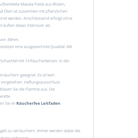
 aufbereitete Masala-Paste aus Blüten,
d Ölen ist zusammen mit pflanzlichen
formt werden. Anschliessend erfolgt ohne
duften etwas intensiver als
e von 30mm.
esitzen eine ausgezeichnte Qualität. Mit
 Schachtel mit 14 Räucherkerzen. In der
räuchern geeignet. Es ist kein
 vorgesehen. Haftungsausschluss
blasen Sie die Flamme aus. Die
rette.
en Sie im
Räucherfee Leitfaden
gel) zu verräuchern. Immer werden dabei die