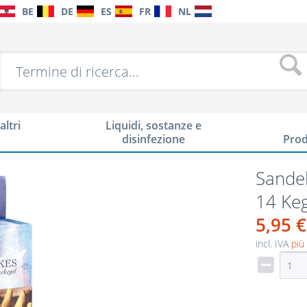
BE
DE
ES
FR
NL
altri
Liquidi, sostanze e
disinfezione
Prod
Sande
14 Keg
5,95 €
incl. IVA
più