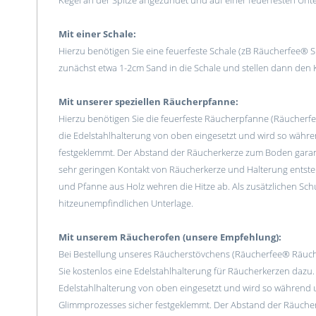
Kegel an der Spitze angezündet und auf einer feuerfesten Unte
Mit einer Schale:
Hierzu benötigen Sie eine feuerfeste Schale (zB Räucherfee® 
zunächst etwa 1-2cm Sand in die Schale und stellen dann den Ke
Mit unserer speziellen Räucherpfanne:
Hierzu benötigen Sie die feuerfeste Räucherpfanne (Räucherfe
die Edelstahlhalterung von oben eingesetzt und wird so währ
festgeklemmt. Der Abstand der Räucherkerze zum Boden garant
sehr geringen Kontakt von Räucherkerze und Halterung entsteht 
und Pfanne aus Holz wehren die Hitze ab. Als zusätzlichen Sch
hitzeunempfindlichen Unterlage.
Mit unserem Räucherofen (unsere Empfehlung):
Bei Bestellung unseres Räucherstövchens (Räucherfee® Räuche
Sie kostenlos eine Edelstahlhalterung für Räucherkerzen dazu.
Edelstahlhalterung von oben eingesetzt und wird so während
Glimmprozesses sicher festgeklemmt. Der Abstand der Räuche