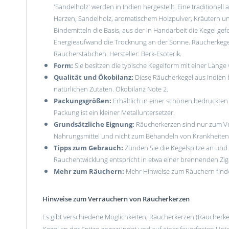
'Sandelholz' werden in Indien hergestellt. Eine traditionell
Harzen, Sandelholz, aromatischem Holzpulver, Kräutern un
Bindemitteln die Basis, aus der in Handarbeit die Kegel ge
Energieaufwand die Trocknung an der Sonne. Räucherkegel 
Räucherstäbchen. Hersteller: Berk-Esoterik.
Form:
Sie besitzen die typische Kegelform mit einer Läng
Qualität und Ökobilanz:
Diese Räucherkegel aus Indien b
natürlichen Zutaten. Ökobilanz Note 2.
Packungsgrößen:
Erhältlich in einer schönen bedruckten
Packung ist ein kleiner Metalluntersetzer.
Grundsätzliche Eignung:
Räucherkerzen sind nur zum Ver
Nahrungsmittel und nicht zum Behandeln von Krankheiten
Tipps zum Gebrauch:
Zünden Sie die Kegelspitze an und 
Rauchentwicklung entspricht in etwa einer brennenden Ziga
Mehr zum Räuchern:
Mehr Hinweise zum Räuchern find
Hinweise zum Verräuchern von Räucherkerzen
Es gibt verschiedene Möglichkeiten, Räucherkerzen (Räucherke