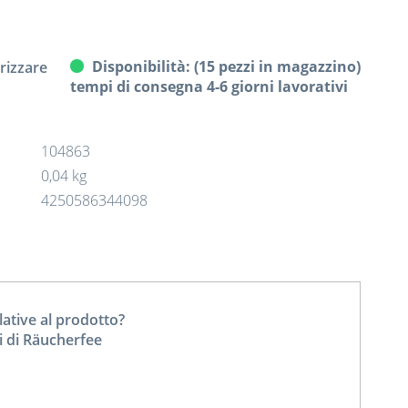
Disponibilità: (15 pezzi in magazzino)
izzare
tempi di consegna 4-6 giorni lavorativi
104863
0,04 kg
4250586344098
tive al prodotto?
i di Räucherfee