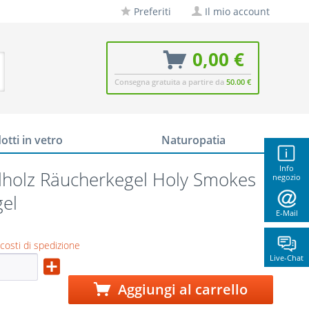
Preferiti
Il mio account
0,00 €
Consegna gratuita a partire da
50.00 €
otti in vetro
Naturopatia
Info
lholz Räucherkegel Holy Smokes
negozio
el
E-Mail
 costi di spedizione
Live-Chat
Aggiungi al carrello