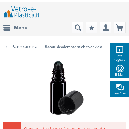
Menu
Panoramica
flaconi deodorante stick color viola
Info
negozio
E-Mail
Live-Chat
Questo articolo non è momentaneamente