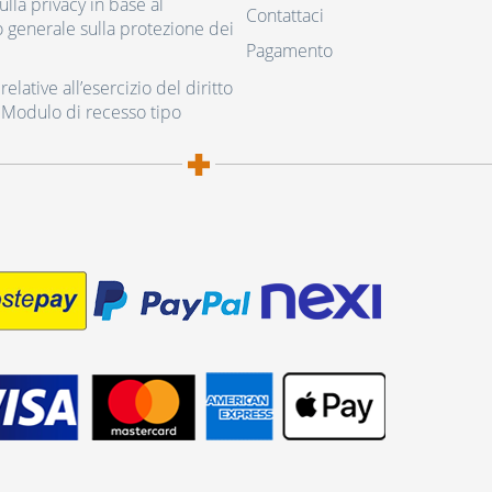
ulla privacy in base al
Contattaci
generale sulla protezione dei
Pagamento
elative all’esercizio del diritto
 Modulo di recesso tipo