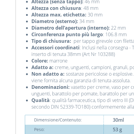
Altezza (senza tappo):
46 mm
Altezza con chiusura
: 48 mm
Altezza max. etichetta:
30 mm
Diametro (esterno):
34 mm
Diametro dell’apertura (interno):
22 mm
Circonferenza punto più largo
: 106.8 mm
Tipo di chiusura:
per tappo girevole con filet
Accessori coordinati
: Inclusi nella consegna -
inserto di tenuta 38mm (Art Nr 103288)
Colore:
marrone
Adatto a:
creme, unguenti, campioni, granuli, po
Non adatto a:
sostanze pericolose o esplosive. I
viene fornita alcuna garanzia di tenuta assoluta.
Denominazioni:
vasetto per creme, vaso per cr
unguenti, barattolo per pomate, barattolo per u
Qualità
: qualità farmaceutica, tipo di vetro III (
secondo DIN 52339-TO180) conformemente alla
30ml
Dimensione/Contenuto:
53 g
Peso: