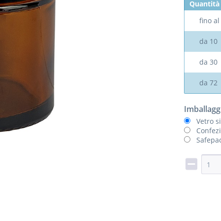
Quantità
fino a
da
10
da
30
da
72
Imballagg
Vetro s
Confezi
Safepac