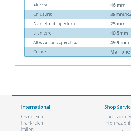
46 mm
Altezza:
38mm/R
Chiusura:
25 mm
Diametro di apertura:
40,5mm
Diametro:
49,9 mm
Altezza con coperchio:
Marrone
Colore:
International
Shop Servic
Österreich
Condizioni Ge
Frankreich
informazioni 
Italien