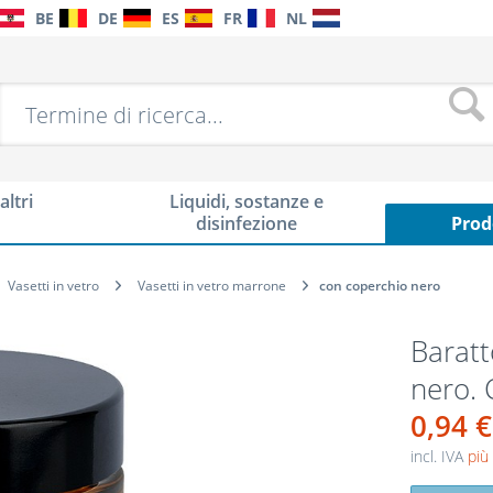
BE
DE
ES
FR
NL
altri
Liquidi, sostanze e
disinfezione
Prod
Vasetti in vetro
Vasetti in vetro marrone
con coperchio nero
Baratt
nero. 
0,94 €
incl. IVA
più