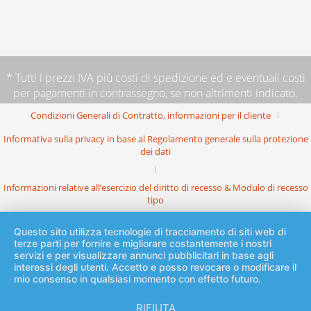
* Tutti i prezzi IVA più
costi di spedizione
ed e eventuali costi
per pagamenti in contrassegno, se non altrimenti indicato.
Condizioni Generali di Contratto, informazioni per il cliente
Informativa sulla privacy in base al Regolamento generale sulla protezione
dei dati
Informazioni relative all’esercizio del diritto di recesso & Modulo di recesso
tipo
Questo sito utilizza tecnologie di tracciamento di siti web di
terze parti per fornire e migliorare costantemente i nostri
servizi e per visualizzare annunci pubblicitari in base agli
interessi degli utenti. Accetto e posso revocare o modificare il
mio consenso in qualsiasi momento con effetto futuro.
RIFIUTA