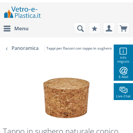
Menu
Panoramica
Tappi per flaconi con tappo in sughero
Info
negozio
E-Mail
Live-Chat
Tappo in sughero naturale conico