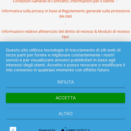
Condizioni Generali di Contratto, informazioni per il cliente
Informativa sulla privacy in base al Regolamento generale sulla protezione
dei dati
Informazioni relative all’esercizio del diritto di recesso & Modulo di recesso
tipo
Questo sito utilizza tecnologie di tracciamento di siti web di
terze parti per fornire e migliorare costantemente i nostri
servizi e per visualizzare annunci pubblicitari in base agli
interessi degli utenti. Accetto e posso revocare o modificare il
mio consenso in qualsiasi momento con effetto futuro.
RIFIUTA
ACCETTA
ALTRO
Powered by