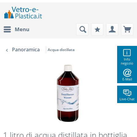
Menu
Panoramica
Acqua distillata
Info
negozio
E-Mail
Live-Chat
1 litro di acqua distillata in bottiglia