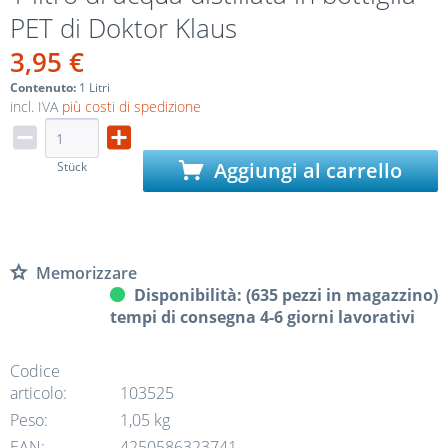
PET di Doktor Klaus
3,95 €
Contenuto:
1 Litri
incl. IVA
più costi di spedizione
Aggiungi al carrello
Stück
Memorizzare
Disponibilità: (635 pezzi in magazzino)
tempi di consegna 4-6 giorni lavorativi
Codice
articolo:
103525
Peso:
1,05 kg
EAN:
4250586323741