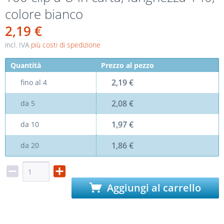
colore bianco
2,19 €
incl. IVA
più costi di spedizione
Quantità
Prezzo al pezzo
2,19 €
fino al
4
2,08 €
da
5
1,97 €
da
10
1,86 €
da
20
Aggiungi al carrello