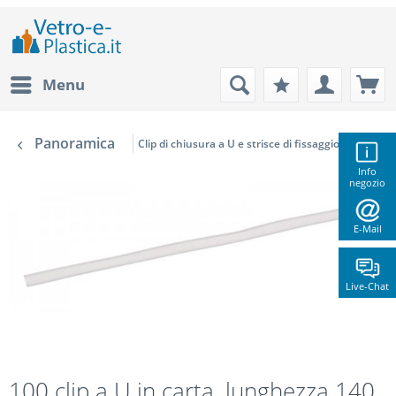
Menu
Panoramica
Clip di chiusura a U e strisce di fissaggio
Info
negozio
E-Mail
Live-Chat
100 clip a U in carta, lunghezza 140,