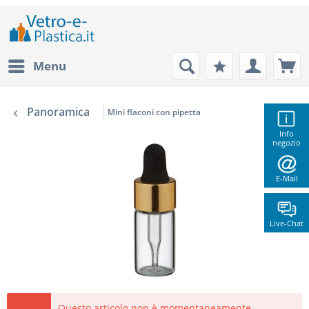
Menu
Panoramica
Mini flaconi con pipetta
Info
negozio
E-Mail
Live-Chat
Questo articolo non è momentaneamente