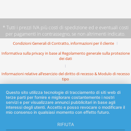
* Tutti i prezzi IVA più
costi di spedizione
ed e eventuali costi
per pagamenti in contrassegno, se non altrimenti indicato.
Condizioni Generali di Contratto, informazioni per il cliente
Informativa sulla privacy in base al Regolamento generale sulla protezione
dei dati
Informazioni relative all’esercizio del diritto di recesso & Modulo di recesso
tipo
Questo sito utilizza tecnologie di tracciamento di siti web di
terze parti per fornire e migliorare costantemente i nostri
servizi e per visualizzare annunci pubblicitari in base agli
interessi degli utenti. Accetto e posso revocare o modificare il
mio consenso in qualsiasi momento con effetto futuro.
RIFIUTA