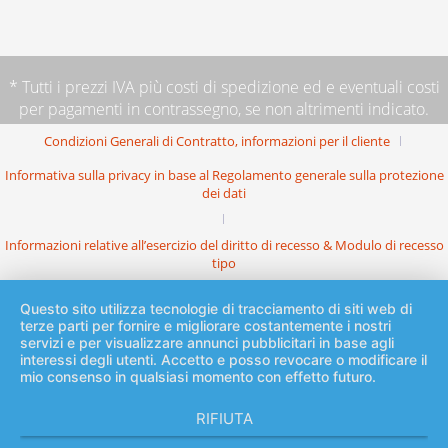
* Tutti i prezzi IVA più
costi di spedizione
ed e eventuali costi
per pagamenti in contrassegno, se non altrimenti indicato.
Condizioni Generali di Contratto, informazioni per il cliente
Informativa sulla privacy in base al Regolamento generale sulla protezione
dei dati
Informazioni relative all’esercizio del diritto di recesso & Modulo di recesso
tipo
Questo sito utilizza tecnologie di tracciamento di siti web di
terze parti per fornire e migliorare costantemente i nostri
servizi e per visualizzare annunci pubblicitari in base agli
interessi degli utenti. Accetto e posso revocare o modificare il
mio consenso in qualsiasi momento con effetto futuro.
RIFIUTA