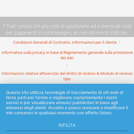
* Tutti i prezzi IVA più
costi di spedizione
ed e eventuali costi
per pagamenti in contrassegno, se non altrimenti indicato.
Condizioni Generali di Contratto, informazioni per il cliente
Informativa sulla privacy in base al Regolamento generale sulla protezione
dei dati
Informazioni relative all’esercizio del diritto di recesso & Modulo di recesso
tipo
Questo sito utilizza tecnologie di tracciamento di siti web di
terze parti per fornire e migliorare costantemente i nostri
servizi e per visualizzare annunci pubblicitari in base agli
interessi degli utenti. Accetto e posso revocare o modificare il
mio consenso in qualsiasi momento con effetto futuro.
RIFIUTA