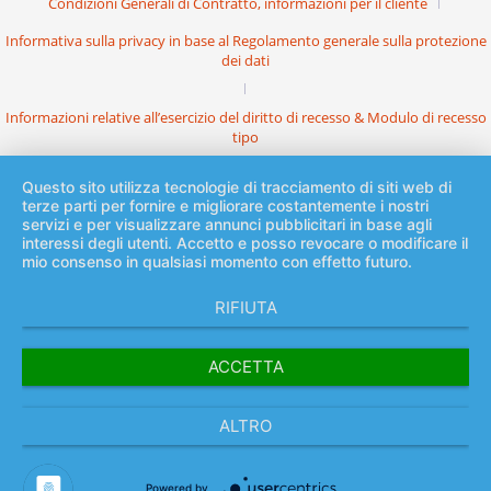
Condizioni Generali di Contratto, informazioni per il cliente
Informativa sulla privacy in base al Regolamento generale sulla protezione
dei dati
Informazioni relative all’esercizio del diritto di recesso & Modulo di recesso
tipo
Questo sito utilizza tecnologie di tracciamento di siti web di
terze parti per fornire e migliorare costantemente i nostri
servizi e per visualizzare annunci pubblicitari in base agli
interessi degli utenti. Accetto e posso revocare o modificare il
mio consenso in qualsiasi momento con effetto futuro.
RIFIUTA
ACCETTA
ALTRO
Powered by