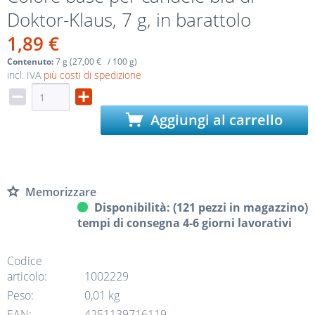
Doktor-Klaus, 7 g, in barattolo
1,89 €
Contenuto:
7 g (27,00 € / 100 g)
incl. IVA
più costi di spedizione
Aggiungi al carrello
Memorizzare
Disponibilità: (121 pezzi in magazzino)
tempi di consegna 4-6 giorni lavorativi
Codice
articolo:
1002229
Peso:
0,01 kg
EAN:
4251139716119