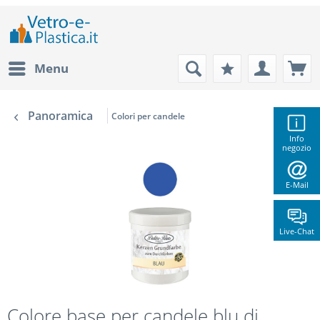
Menu
Panoramica
Colori per candele
Info
negozio
E-Mail
Live-Chat
Colore base per candele blu di