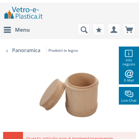
Menu
Panoramica
Prodotti in legno
Info
negozio
E-Mail
Live-Chat
Questo articolo non è momentaneamente