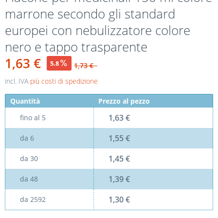
marrone secondo gli standard
europei con nebulizzatore colore
nero e tappo trasparente
1,63 €
5.8
1,73 €
incl. IVA
più costi di spedizione
Quantità
Prezzo al pezzo
1,63 €
fino al
5
1,55 €
da
6
1,45 €
da
30
1,39 €
da
48
1,30 €
da
2592