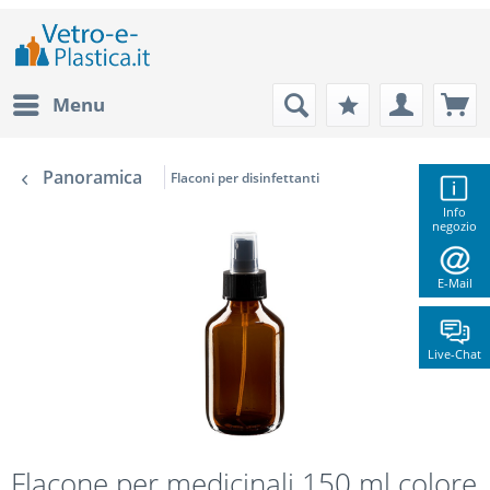
Menu
Panoramica
Flaconi per disinfettanti
Info
negozio
E-Mail
Live-Chat
Flacone per medicinali 150 ml colore