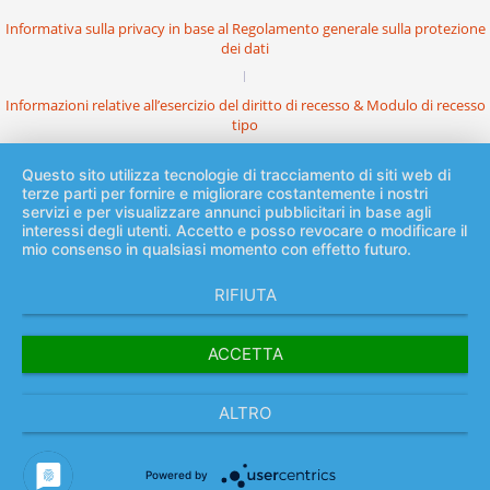
Informativa sulla privacy in base al Regolamento generale sulla protezione
dei dati
Informazioni relative all’esercizio del diritto di recesso & Modulo di recesso
tipo
Questo sito utilizza tecnologie di tracciamento di siti web di
terze parti per fornire e migliorare costantemente i nostri
servizi e per visualizzare annunci pubblicitari in base agli
interessi degli utenti. Accetto e posso revocare o modificare il
mio consenso in qualsiasi momento con effetto futuro.
RIFIUTA
ACCETTA
ALTRO
Powered by