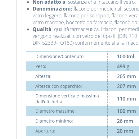
Non adatto a
: sostanze che intaccano il vetro.
Denominazioni:
flacone per medicinali secondo
vetro leggero, flacone per sciroppo, flacone Veral,
vetro marrone, boccetta da farmacia, flacone da
Qualità
: qualità farmaceutica, i flaconi per me
vengono realizzati con vetro del tipo III (DIN 719
DIN 52339-TO180) conformemente alla farmaco
1000ml
Dimensione/Contenuto:
499 g
Peso:
205 mm
Altezza:
207 mm
Altezza con coperchio:
Dimensione verticale massima
110 mm
dell'etichetta:
100 mm
Diametro massimo:
26 mm
Diametro minimo:
20 mm
Apertura: