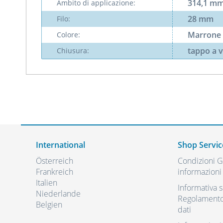
314,1 m
Ambito di applicazione:
28 mm
Filo:
Marrone
Colore:
tappo a v
Chiusura:
International
Shop Servic
Österreich
Condizioni Ge
Frankreich
informazioni 
Italien
Informativa s
Niederlande
Regolamento 
Belgien
dati