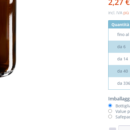
2,27 
incl. IVA
più
Quantità
fino a
da
6
da
14
da
40
da
33
Imballagg
Bottigl
Value p
Safepac