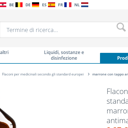
BE
DE
ES
FR
NL
altri
Liquidi, sostanze e
disinfezione
Prod
Flaconi per medicinali secondo gli standard europei
marrone con tappo an
Flacon
standa
marron
antim