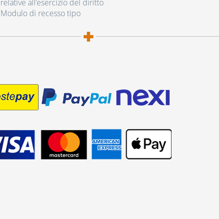
elative all’esercizio del diritto
 Modulo di recesso tipo