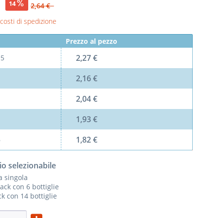
€
14
2,64 €
 costi di spedizione
Prezzo al pezzo
2,27 €
l
5
2,16 €
2,04 €
1,93 €
1,82 €
6
io selezionabile
ia singola
ack con 6 bottiglie
k con 14 bottiglie