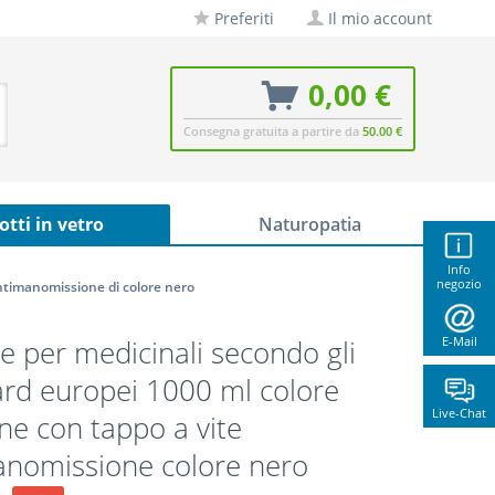
Preferiti
Il mio account
0,00 €
Consegna gratuita a partire da
50.00 €
otti in vetro
Naturopatia
Info
negozio
timanomissione di colore nero
e per medicinali secondo gli
E-Mail
rd europei 1000 ml colore
Live-Chat
e con tappo a vite
anomissione colore nero