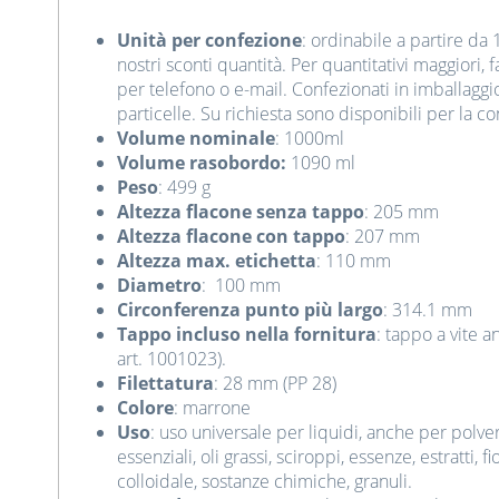
Unità per confezione
: ordinabile a partire da 
nostri sconti quantità. Per quantitativi maggiori, f
per
telefono o e-mail
. Confezionati in imballagg
particelle. Su richiesta sono disponibili per la c
Volume nominale
: 1000ml
Volume rasobordo:
1090 ml
Peso
: 499 g
Altezza flacone senza tappo
: 205 mm
Altezza flacone con tappo
: 207 mm
Altezza max. etichetta
: 110 mm
Diametro
: 100 mm
Circonferenza punto più largo
: 314.1 mm
Tappo incluso nella fornitura
: tappo a vite 
art. 1001023).
Filettatura
: 28 mm (PP 28)
Colore
: marrone
Uso
: uso universale per liquidi, anche per polve
essenziali, oli grassi, sciroppi, essenze, estratti, 
colloidale, sostanze chimiche, granuli.