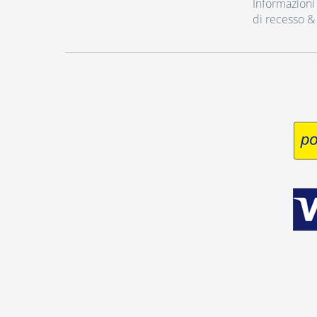
Informazioni r
di recesso &