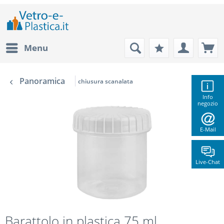
Menu
Panoramica
chiusura scanalata
Info
negozio
E-Mail
Live-Chat
Barattolo in plastica 75 ml