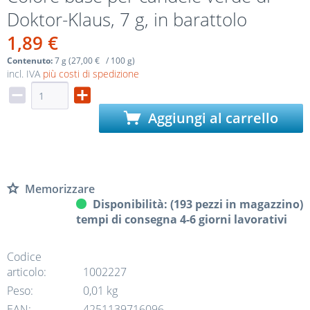
Doktor-Klaus, 7 g, in barattolo
1,89 €
Contenuto:
7 g (27,00 € / 100 g)
incl. IVA
più costi di spedizione
Aggiungi al carrello
Memorizzare
Disponibilità: (193 pezzi in magazzino)
tempi di consegna 4-6 giorni lavorativi
Codice
articolo:
1002227
Peso:
0,01 kg
EAN:
4251139716096