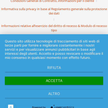
Condizioni Generali di Contratto, informazioni per il cliente
Informativa sulla privacy in base al Regolamento generale sulla protezione
dei dati
Informazioni relative all’esercizio del diritto di recesso & Modulo di recesso
tipo
Questo sito utilizza tecnologie di tracciamento di siti web di
terze parti per fornire e migliorare costantemente i nostri
servizi e per visualizzare annunci pubblicitari in base agli
interessi degli utenti. Accetto e posso revocare o modificare il
mio consenso in qualsiasi momento con effetto futuro.
RIFIUTA
ACCETTA
ALTRO
Powered by