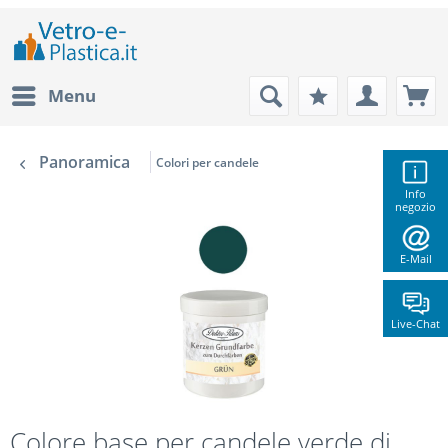
Menu
Panoramica
Colori per candele
Info
negozio
E-Mail
Live-Chat
Colore base per candele verde di