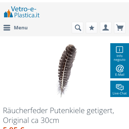
Menu
Info
negozio
E-Mail
Live-Chat
Räucherfeder Putenkiele getigert,
Original ca 30cm