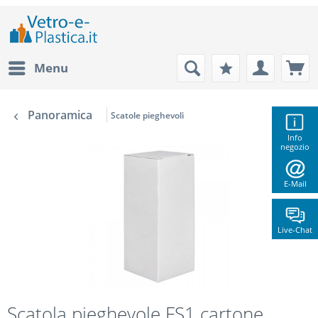
Menu
Panoramica
Scatole pieghevoli
Info
negozio
E-Mail
Live-Chat
Scatola pieghevole FS1 cartone