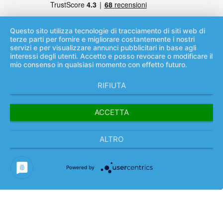
Questo sito utilizza tecnologie di tracciamento di siti web di
terze parti per fornire e migliorare costantemente i nostri
servizi e per visualizzare annunci pubblicitari in base agli
interessi degli utenti. Accetto e posso revocare o modificare il
mio consenso in qualsiasi momento con effetto futuro.
RIFIUTA
* Tutti i prezzi IVA più
costi di spedizione
ed e eventuali costi
per pagamenti in contrassegno, se non altrimenti indicato.
ACCETTA
Condizioni Generali di Contratto, informazioni per il cliente
Informativa sulla privacy in base al Regolamento generale sulla protezione
ALTRO
dei dati
Powered by
Informazioni relative all’esercizio del diritto di recesso & Modulo di recesso
tipo