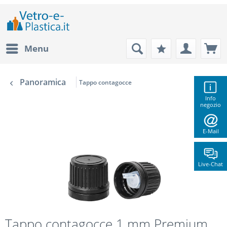
Menu
Panoramica
Tappo contagocce
Info
negozio
E-Mail
Live-Chat
Tappo contagocce 1 mm Premium