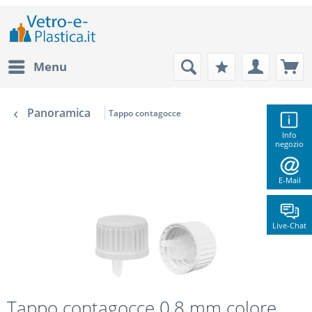
Menu
Panoramica
Tappo contagocce
Info
negozio
E-Mail
Live-Chat
Tappo contagocce 0,8 mm colore