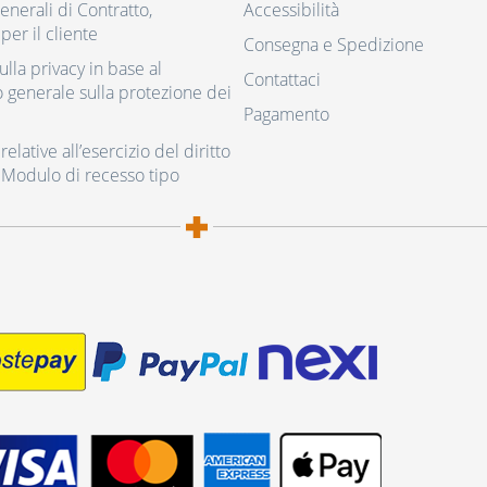
nerali di Contratto,
Accessibilità
per il cliente
Consegna e Spedizione
ulla privacy in base al
Contattaci
generale sulla protezione dei
Pagamento
elative all’esercizio del diritto
 Modulo di recesso tipo