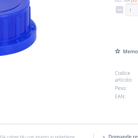
incl. IVA
più
Memor
Codice
articolo:
Peso:
EAN:
Domande rela
54 colore blu con inserto in polietilene