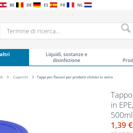
BE
DE
ES
FR
NL
altri
Liquidi, sostanze e
i
disinfezione
Prod
li
Coperchi
Tappi per flaconi per prodotti chimici in vetro
Tappo 
in EPE
500ml
1,39 €