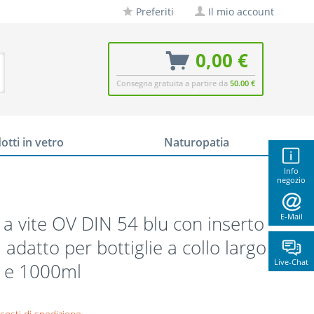
Preferiti
Il mio account
0,00 €
Consegna gratuita a partire da
50.00 €
otti in vetro
Naturopatia
Info
negozio
a vite OV DIN 54 blu con inserto
E-Mail
, adatto per bottiglie a collo largo
Live-Chat
 e 1000ml