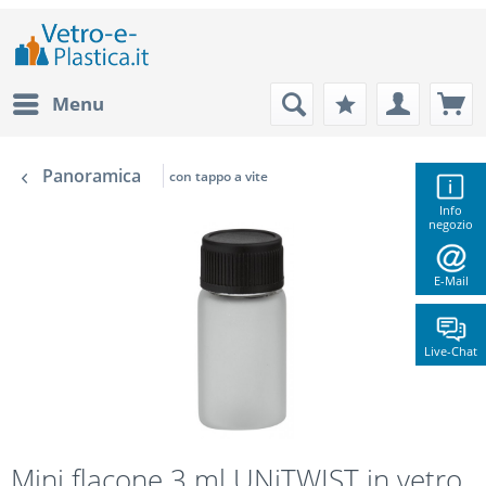
Menu
Panoramica
con tappo a vite
Info
negozio
E-Mail
Live-Chat
Mini flacone 3 ml UNiTWIST in vetro