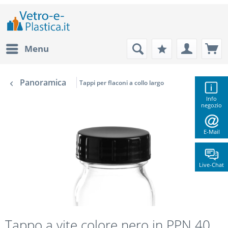
Menu
Panoramica
Tappi per flaconi a collo largo
Info
negozio
E-Mail
Live-Chat
Tappo a vite colore nero in PPN 40