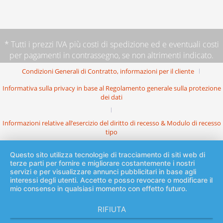
* Tutti i prezzi IVA più
costi di spedizione
ed e eventuali costi
per pagamenti in contrassegno, se non altrimenti indicato.
Condizioni Generali di Contratto, informazioni per il cliente
Informativa sulla privacy in base al Regolamento generale sulla protezione
dei dati
Informazioni relative all’esercizio del diritto di recesso & Modulo di recesso
tipo
Questo sito utilizza tecnologie di tracciamento di siti web di
terze parti per fornire e migliorare costantemente i nostri
servizi e per visualizzare annunci pubblicitari in base agli
interessi degli utenti. Accetto e posso revocare o modificare il
mio consenso in qualsiasi momento con effetto futuro.
RIFIUTA