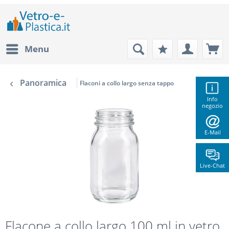
Menu
Panoramica
Flaconi a collo largo senza tappo
Info
negozio
E-Mail
Live-Chat
Flacone a collo largo 100 ml in vetro