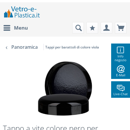
Menu
Panoramica
Tappi per barattoli di colore viola
Info
negozio
E-Mail
Live-Chat
Tappo a vite colore nero per